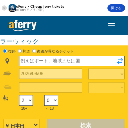
aFerry - Cheap ferry tickets
開ける
aFerryアプリで開く
ラーウィック
復路
片道
復路が異なるチケット
18+
< 18
検索