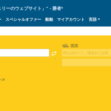
ーのウェブサイト」" - 勝者*
ー
スペシャルオファー
船舶
マイアカウント
言語
復路
< 18