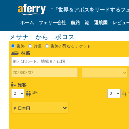
"「世界＆アポスをリードするフェリ
ホーム
フェリー会社
航路
港
運航国
レビュ
メサナ から ポロス
復路
片道
復路が異なるチケット
往路
旅客
18+