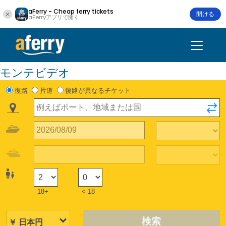
aFerry - Cheap ferry tickets
開ける
aFerryアプリで開く
モンテビデオ
復路
片道
復路が異なるチケット
18+
< 18
検索