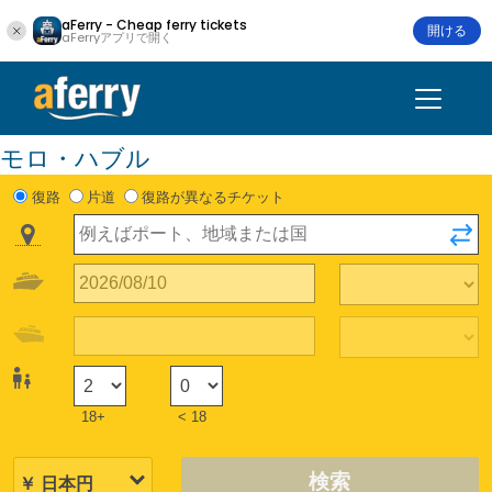
aFerry - Cheap ferry tickets
開ける
aFerryアプリで開く
モロ・ハブル
復路
片道
復路が異なるチケット
18+
< 18
検索