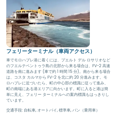
フェリーターミナル（車両アクセス）
車でモロハブレ港に着くには、プエルト デル ロサリオなど
のフエルテベントゥラ島の北部から来る場合は、FV-2 高速
道路を南に進みます (車で約 1 時間 15 分)。南から来る場合
は、コスタ カルマから FV-2 を北に約 20 分進みます。モ
ロハブレに近づいたら、町の中心部の標識に従って進み、
町の南端にある港エリアに向かいます。町に入ると港は簡
単に見え、フェリー ターミナルへの案内標識もはっきりし
ています。
交通手段:
自転車, オートバイ, 標準車, バン（乗用車）