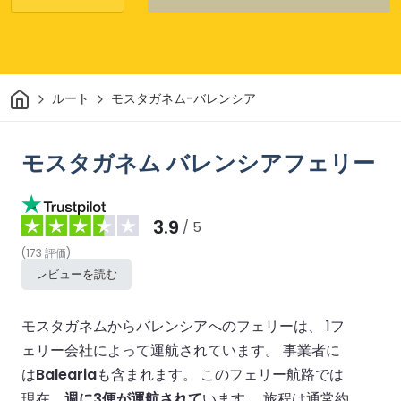
家
ルート
モスタガネム-バレンシア
モスタガネム バレンシアフェリー
3.9
/ 5
(
173
評価
)
レビューを読む
モスタガネムからバレンシアへのフェリーは、 1フ
ェリー会社によって運航されています。
事業者に
は
Balearia
も含まれます。
このフェリー航路では
現在
、週に3便が運航されて
います。
旅程は通常約