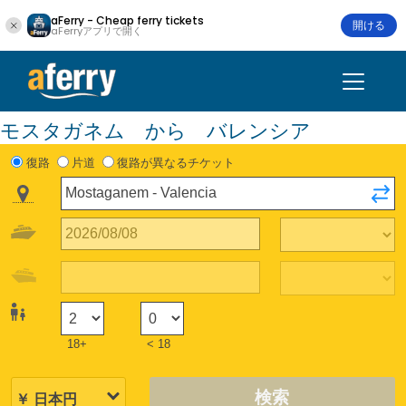
aFerry - Cheap ferry tickets
開ける
aFerryアプリで開く
モスタガネム から バレンシア
復路
片道
復路が異なるチケット
18+
< 18
検索