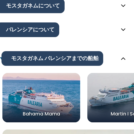
モスタガネムについて
バレンシアについて
モスタガネム バレンシアまでの船舶
Bahama Mama
Martin I S