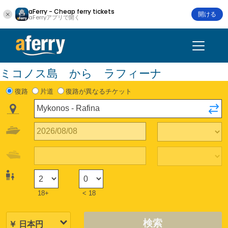
aFerry - Cheap ferry tickets
開ける
aFerryアプリで開く
ミコノス島 から ラフィーナ
復路
片道
復路が異なるチケット
18+
< 18
検索