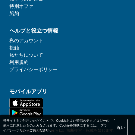
特別オファー
船舶
ヘルプと役立つ情報
私のアカウント
接触
私たちについて
利用規約
プライバシーポリシー
モバイルアプリ
当サイトをご利用いただくことで、Cookieおよび類似のテクノロジーの
使用に同意したものとみなされます。Cookieを無効にするには、
プラ
近い
© 1977-
2026
AFerry Ltd. 無断複写・転載を禁じます.
イバシーポリシー
ご覧ください。