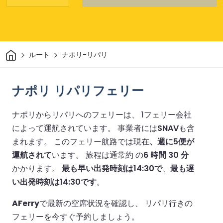
家
ルート
ナポリ-リパリ
ナポリ リパリフェリー
ナポリからリパリへのフェリーは、 1フェリー会社
によって運航されています。
事業者には
SNAV
も含
まれます。
このフェリー航路では現在
、週に5便が
運航されて
います。
旅程は通常約 の
6 時間 30 分
かかります。
最も早い出発時刻は14:30で
、
最も遅
い出発時刻は14:30です
。
AFerry
で最新の空席状況を確認し、 リパリ行きの
フェリーを今すぐ予約しましょう。