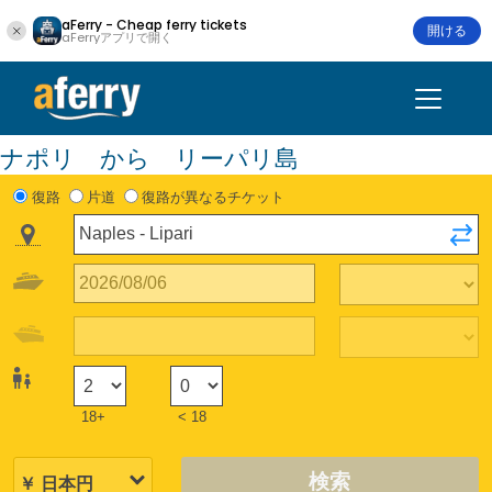
aFerry - Cheap ferry tickets
開ける
aFerryアプリで開く
ナポリ から リーパリ島
復路
片道
復路が異なるチケット
18+
< 18
検索