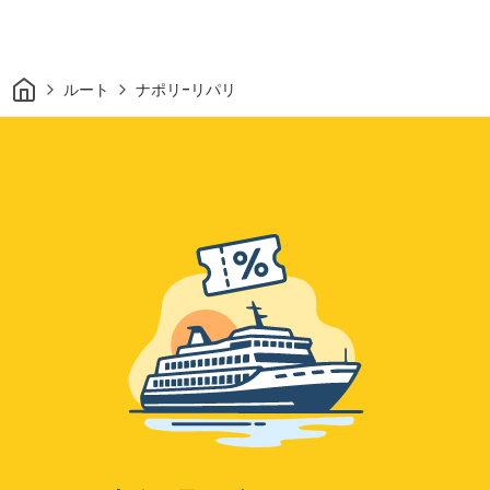
家
ルート
ナポリ-リパリ