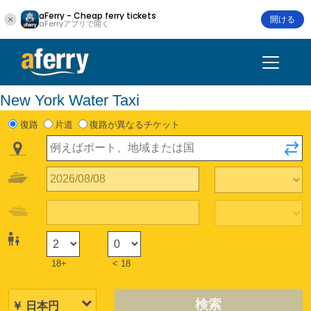
aFerry - Cheap ferry tickets
開ける
aFerryアプリで開く
New York Water Taxi
復路
片道
復路が異なるチケット
18+
< 18
検索