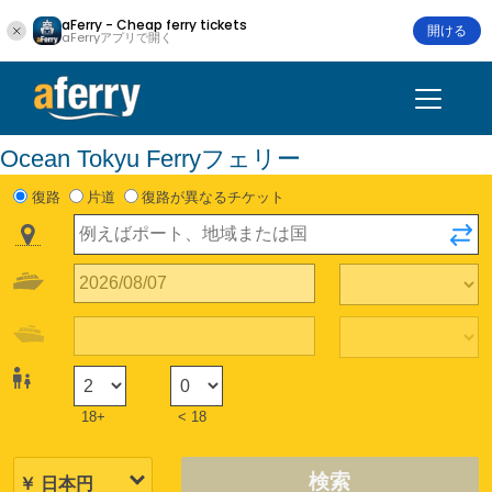
aFerry - Cheap ferry tickets
開ける
aFerryアプリで開く
Ocean Tokyu Ferryフェリー
復路
片道
復路が異なるチケット
18+
< 18
検索