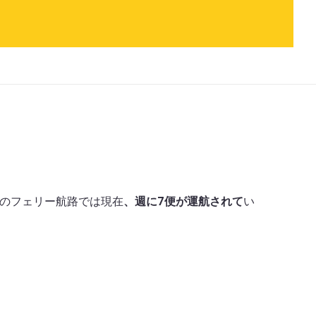
のフェリー航路では現在
、週に7便が運航されて
い