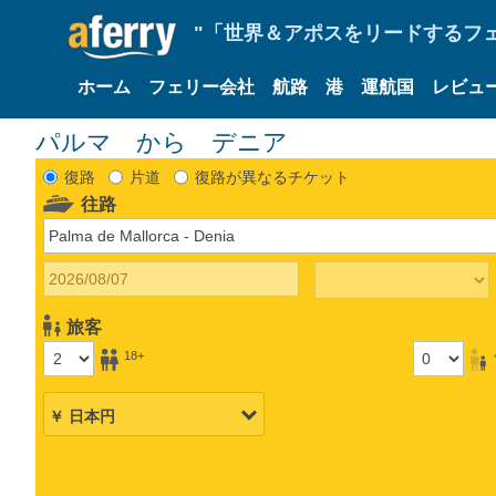
"「世界＆アポスをリードするフェリ
ホーム
フェリー会社
航路
港
運航国
レビュ
パルマ から デニア
復路
片道
復路が異なるチケット
往路
旅客
18+