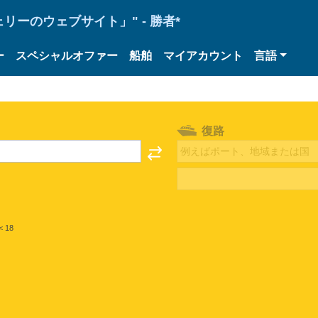
ーのウェブサイト」" - 勝者*
ー
スペシャルオファー
船舶
マイアカウント
言語
復路
< 18