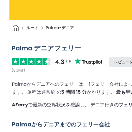
家
ルート
Palma-デニア
Palma デニアフェリー
4.3
/ 5
レビュー
(
8
評価
)
Palmaからデニアへのフェリーは、 1フェリー会社に
ます。
旅程は通常約 の
5 時間 15 分
かかります。
最も早
AFerry
で最新の空席状況を確認し、 デニア行きのフェ
Palmaからデニアまでのフェリー会社