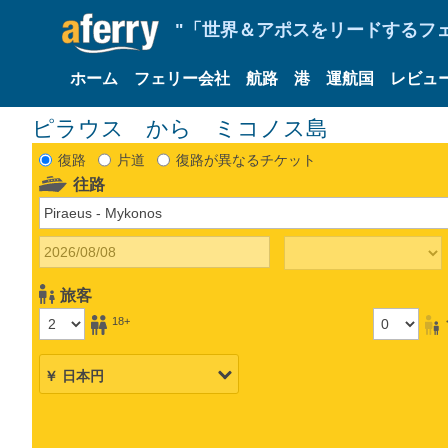
"「世界＆アポスをリードするフェリ
ホーム
フェリー会社
航路
港
運航国
レビュ
ピラウス から ミコノス島
復路
片道
復路が異なるチケット
往路
旅客
18+