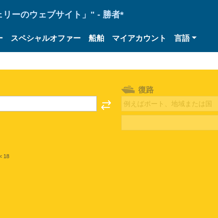
ーのウェブサイト」" - 勝者*
ー
スペシャルオファー
船舶
マイアカウント
言語
復路
< 18