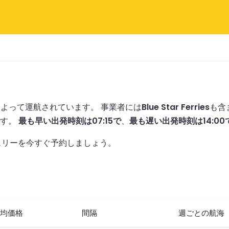
によって運航されています。
事業者には
Blue Star Ferries
も含
ます。
最も早い出発時刻は07:15で
、
最も遅い出発時刻は14:00
ェリーを今すぐ予約しましょう。
均価格
間隔
週ごとの航海