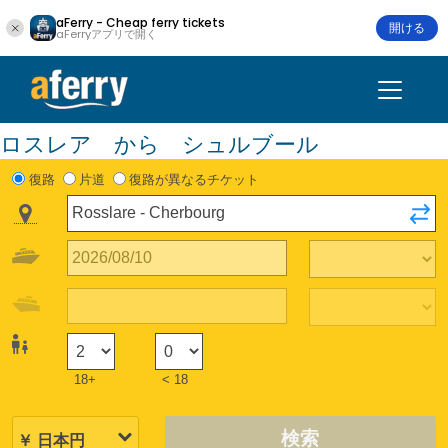
aFerry - Cheap ferry tickets
開ける
aFerryアプリで開く
ロスレア から シュルブール
復路
片道
復路が異なるチケット
18+
< 18
検索