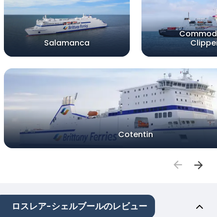
Commod
Salamanca
Clippe
Cotentin
ロスレア-シェルブールのレビュー