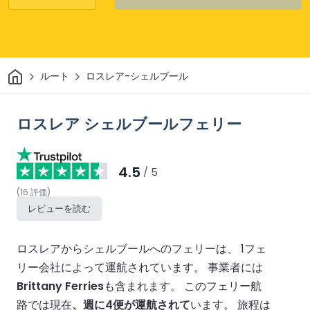
家
ルート
ロスレア-シェルブール
ロスレア シェルブールフェリー
4.5
/ 5
(
16
評価
)
レビューを読む
ロスレアからシェルブールへのフェリーは、 1フェ
リー会社によって運航されています。
事業者には
Brittany Ferries
も含まれます。
このフェリー航
路では現在
、週に4便が運航されて
います。
旅程は