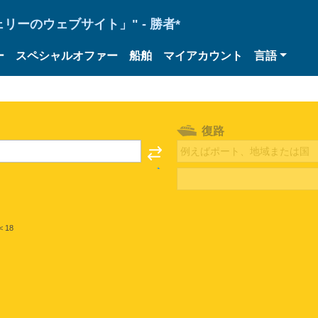
ーのウェブサイト」" - 勝者*
ー
スペシャルオファー
船舶
マイアカウント
言語
復路
< 18