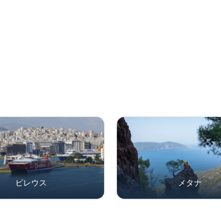
ピレウス
メタナ