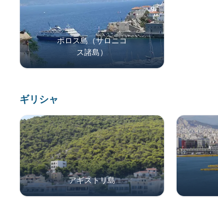
ポロス島（サロニコ
ス諸島）
ギリシャ
アギストリ島