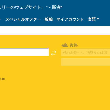
ーのウェブサイト」" - 勝者*
ー
スペシャルオファー
船舶
マイアカウント
言語
復路
< 18