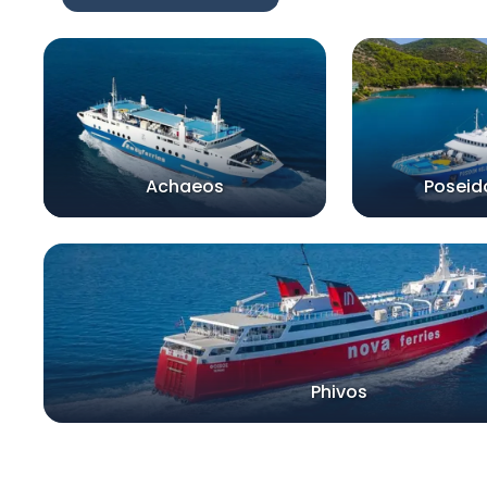
Achaeos
Poseid
Phivos