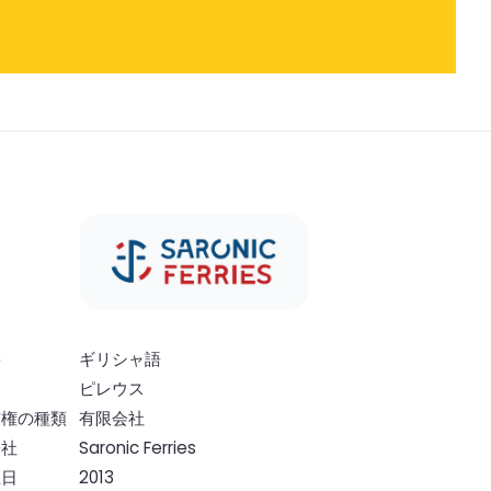
籍
ギリシャ語
部
ピレウス
有権の種類
有限会社
会社
Saronic Ferries
立日
2013