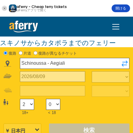
aFerry - Cheap ferry tickets
開ける
aFerryアプリで開く
スキノサからカタポラまでのフェリー
復路
片道
復路が異なるチケット
18+
< 18
検索