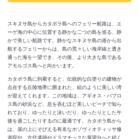
スキヌサ島からカタポラ島へのフェリー航路は、エ
ーゲ海の中心に位置する静かな二つの島を巡る、静
かで美しい航路です。静かなスキヌサ島の港から出
航するフェリーからは、島の荒々しい海岸線と透き
通った海を一望でき、その後、より大きな島である
アモルゴス島へと向かいます。
カタポラ島に到着すると、伝統的な白塗りの建物が
点在する丘陵地帯に囲まれた、絵のように美しい湾
が迎えてくれます。この地域は、アギオス・パブロ
ス島の砂浜など、息を呑むほど美しいビーチで知ら
れており、ゆったりと泳いだり、ゆったりとした午
後を過ごしたりするのに最適です。カタポラ島から
は、崖の上にそびえる有名なホゾヴィオティッサ修
道院や、古代遺跡やドラマチックな展望台へと続く