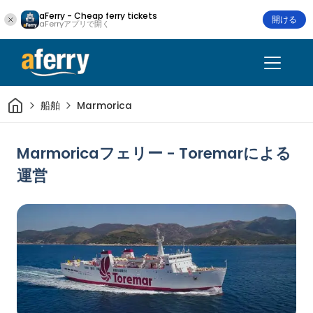
aFerry - Cheap ferry tickets
開ける
aFerryアプリで開く
家
船舶
Marmorica
Marmoricaフェリー - Toremarによる
運営