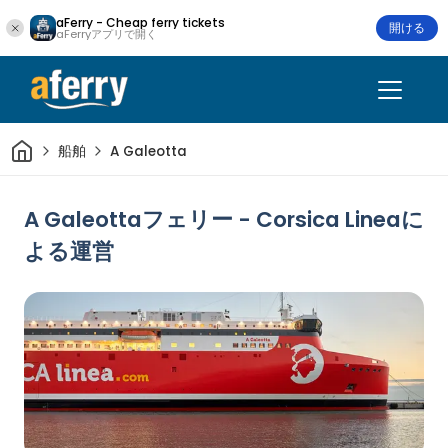
aFerry - Cheap ferry tickets
開ける
aFerryアプリで開く
家
船舶
A Galeotta
A Galeottaフェリー - Corsica Lineaに
よる運営