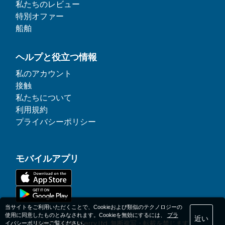
私たちのレビュー
特別オファー
船舶
ヘルプと役立つ情報
私のアカウント
接触
私たちについて
利用規約
プライバシーポリシー
モバイルアプリ
当サイトをご利用いただくことで、Cookieおよび類似のテクノロジーの
使用に同意したものとみなされます。Cookieを無効にするには、
プラ
近い
© 1977-
2026
AFerry Ltd. 無断複写・転載を禁じます.
イバシーポリシー
ご覧ください。