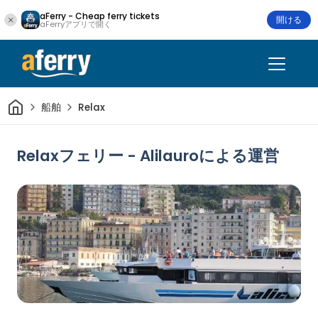
aFerry - Cheap ferry tickets
開ける
aFerryアプリで開く
家
船舶
Relax
Relaxフェリー - Alilauroによる運営