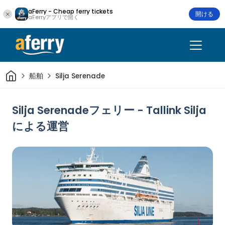
aFerry - Cheap ferry tickets
開ける
aFerryアプリで開く
家
船舶
Silja Serenade
Silja Serenadeフェリー - Tallink Silja
による運営