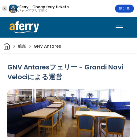
aFerry - Cheap ferry tickets
開ける
aFerryアプリで開く
家
船舶
GNV Antares
GNV Antaresフェリー - Grandi Navi
Velociによる運営