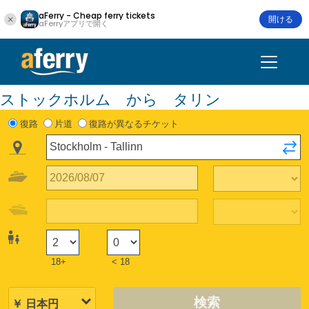
aFerry - Cheap ferry tickets
開ける
aFerryアプリで開く
ストックホルム から タリン
復路
片道
復路が異なるチケット
18+
< 18
検索