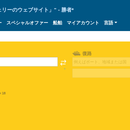
ーのウェブサイト」" - 勝者*
ー
スペシャルオファー
船舶
マイアカウント
言語
復路
< 18