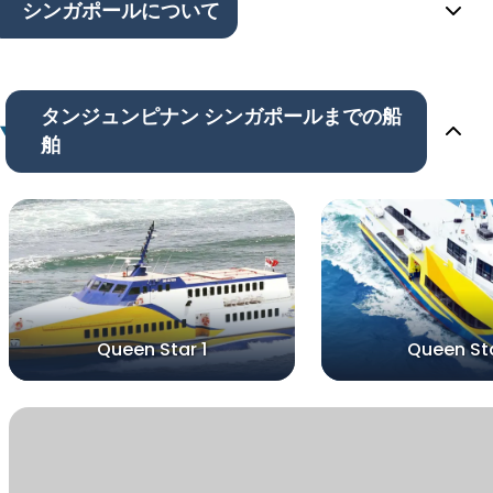
シンガポールについて
タンジュンピナン シンガポールまでの船
舶
Queen Star 1
Queen St