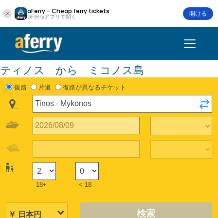
aFerry - Cheap ferry tickets
開ける
aFerryアプリで開く
ティノス から ミコノス島
復路
片道
復路が異なるチケット
18+
< 18
検索