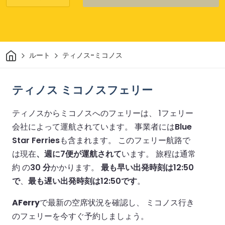
家
ルート
ティノス-ミコノス
ティノス ミコノスフェリー
ティノスからミコノスへのフェリーは、 1フェリー
会社によって運航されています。
事業者には
Blue
Star Ferries
も含まれます。
このフェリー航路で
は現在
、週に7便が運航されて
います。
旅程は通常
約 の
30 分
かかります。
最も早い出発時刻は12:50
で
、
最も遅い出発時刻は12:50です
。
AFerry
で最新の空席状況を確認し、 ミコノス行き
のフェリーを今すぐ予約しましょう。