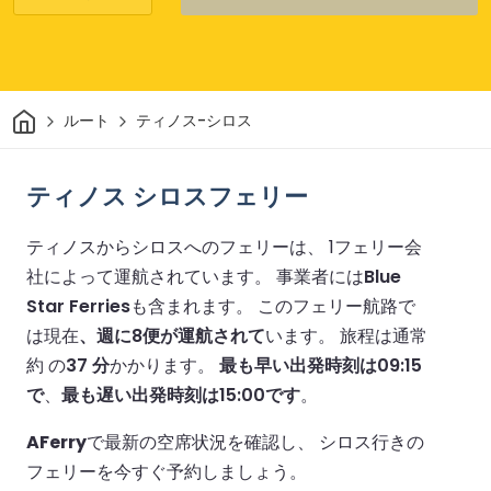
家
ルート
ティノス-シロス
ティノス シロスフェリー
ティノスからシロスへのフェリーは、 1フェリー会
社によって運航されています。
事業者には
Blue
Star Ferries
も含まれます。
このフェリー航路で
は現在
、週に8便が運航されて
います。
旅程は通常
約 の
37 分
かかります。
最も早い出発時刻は09:15
で
、
最も遅い出発時刻は15:00です
。
AFerry
で最新の空席状況を確認し、 シロス行きの
フェリーを今すぐ予約しましょう。