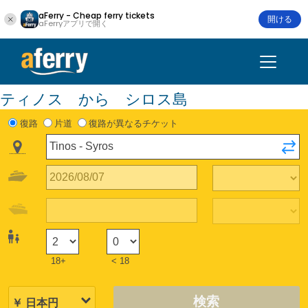
aFerry - Cheap ferry tickets
開ける
aFerryアプリで開く
ティノス から シロス島
復路
片道
復路が異なるチケット
18+
< 18
検索