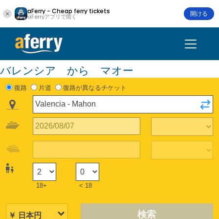
aFerry - Cheap ferry tickets
開ける
aFerryアプリで開く
バレンシア から マオー
復路
片道
復路が異なるチケット
18+
< 18
検索