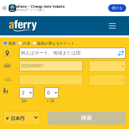
aFerry - Cheap ferry tickets
開ける
aFerryアプリで開く
復路
片道
復路が異なるチケット
18+
< 18
検索