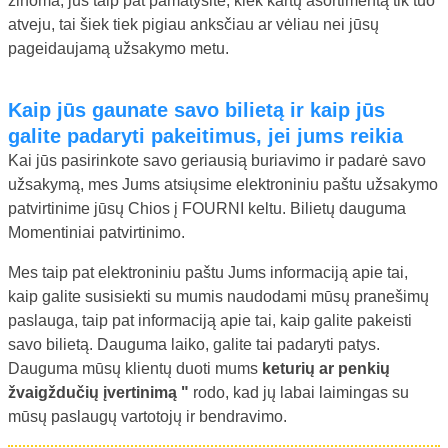
žinoma, jūs taip pat pamatysite, kiek kartų asortimentą tik tuo
atveju, tai šiek tiek pigiau anksčiau ar vėliau nei jūsų
pageidaujamą užsakymo metu.
Kaip jūs gaunate savo bilietą ir kaip jūs
galite padaryti pakeitimus, jei jums reikia
Kai jūs pasirinkote savo geriausią buriavimo ir padarė savo
užsakymą, mes Jums atsiųsime elektroniniu paštu užsakymo
patvirtinime jūsų Chios į FOURNI keltu. Bilietų dauguma
Momentiniai patvirtinimo.
Mes taip pat elektroniniu paštu Jums informaciją apie tai,
kaip galite susisiekti su mumis naudodami mūsų pranešimų
paslauga, taip pat informaciją apie tai, kaip galite pakeisti
savo bilietą. Dauguma laiko, galite tai padaryti patys.
Dauguma mūsų klientų duoti mums
keturių ar penkių
žvaigždučių įvertinimą "
rodo, kad jų labai laimingas su
mūsų paslaugų vartotojų ir bendravimo.