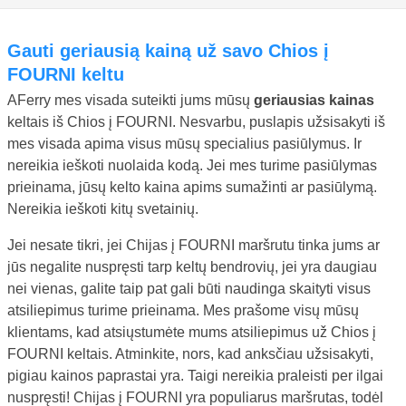
gauti geriausią kainą už savo Chios į
FOURNI keltu
AFerry mes visada suteikti jums mūsų
geriausias kainas
keltais iš Chios į FOURNI. Nesvarbu, puslapis užsisakyti iš
mes visada apima visus mūsų specialius pasiūlymus. Ir
nereikia ieškoti nuolaida kodą. Jei mes turime pasiūlymas
prieinama, jūsų kelto kaina apims sumažinti ar pasiūlymą.
Nereikia ieškoti kitų svetainių.
Jei nesate tikri, jei Chijas į FOURNI maršrutu tinka jums ar
jūs negalite nuspręsti tarp keltų bendrovių, jei yra daugiau
nei vienas, galite taip pat gali būti naudinga skaityti visus
atsiliepimus turime prieinama. Mes prašome visų mūsų
klientams, kad atsiųstumėte mums atsiliepimus už Chios į
FOURNI keltais. Atminkite, nors, kad anksčiau užsisakyti,
pigiau kainos paprastai yra. Taigi nereikia praleisti per ilgai
nuspręsti! Chijas į FOURNI yra populiarus maršrutas, todėl