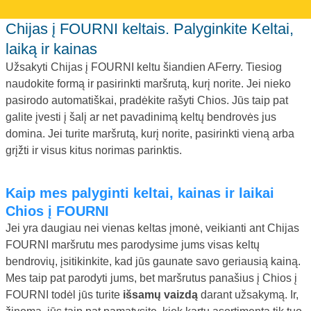
Chijas į FOURNI keltais. Palyginkite Keltai,
laiką ir kainas
Užsakyti Chijas į FOURNI keltu šiandien AFerry. Tiesiog
naudokite formą ir pasirinkti maršrutą, kurį norite. Jei nieko
pasirodo automatiškai, pradėkite rašyti Chios. Jūs taip pat
galite įvesti į šalį ar net pavadinimą keltų bendrovės jus
domina. Jei turite maršrutą, kurį norite, pasirinkti vieną arba
grįžti ir visus kitus norimas parinktis.
Kaip mes palyginti keltai, kainas ir laikai
Chios į FOURNI
Jei yra daugiau nei vienas keltas įmonė, veikianti ant Chijas
FOURNI maršrutu mes parodysime jums visas keltų
bendrovių, įsitikinkite, kad jūs gaunate savo geriausią kainą.
Mes taip pat parodyti jums, bet maršrutus panašius į Chios į
FOURNI todėl jūs turite
išsamų vaizdą
darant užsakymą. Ir,