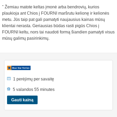
" Žemiau matote keltas įmonė arba bendrovių, kurios
plaukioja ant Chios į FOURNI maršrutu kelionę ir kelionės
metu. Jūs taip pat gali pamatyti naujausius kainas mūsų
klientai nerasta. Geriausias būdas rasti pigūs Chios į
FOURNI keltu, nors tai naudoti formą šiandien pamatyti visus
mūsų galimų pasirinkimų.
1 perėjimų per savaitę
5 valandos 55 minutes
Gauti kainą