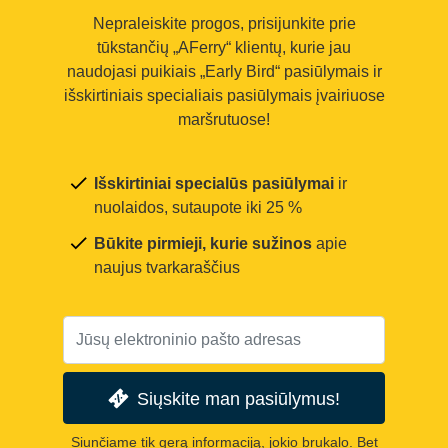
Nepraleiskite progos, prisijunkite prie
tūkstančių „AFerry“ klientų, kurie jau
naudojasi puikiais „Early Bird“ pasiūlymais ir
išskirtiniais specialiais pasiūlymais įvairiuose
maršrutuose!
Išskirtiniai specialūs pasiūlymai
ir
nuolaidos, sutaupote iki 25 %
Būkite pirmieji, kurie sužinos
apie
naujus tvarkaraščius
Siųskite man pasiūlymus!
Siunčiame tik gerą informaciją, jokio brukalo. Bet