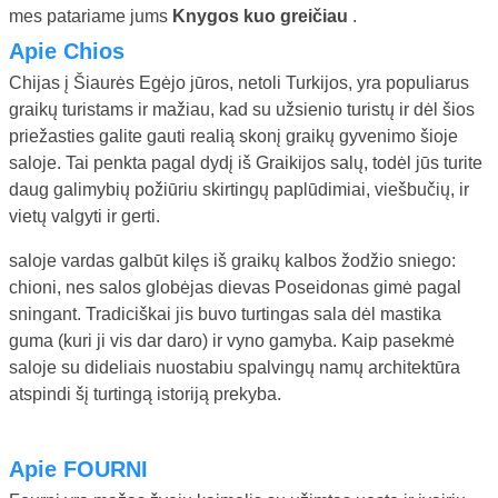
mes patariame jums
Knygos kuo greičiau
.
Apie Chios
Chijas į Šiaurės Egėjo jūros, netoli Turkijos, yra populiarus
graikų turistams ir mažiau, kad su užsienio turistų ir dėl šios
priežasties galite gauti realią skonį graikų gyvenimo šioje
saloje. Tai penkta pagal dydį iš Graikijos salų, todėl jūs turite
daug galimybių požiūriu skirtingų paplūdimiai, viešbučių, ir
vietų valgyti ir gerti.
saloje vardas galbūt kilęs iš graikų kalbos žodžio sniego:
chioni, nes salos globėjas dievas Poseidonas gimė pagal
sningant. Tradiciškai jis buvo turtingas sala dėl mastika
guma (kuri ji vis dar daro) ir vyno gamyba. Kaip pasekmė
saloje su dideliais nuostabiu spalvingų namų architektūra
atspindi šį turtingą istoriją prekyba.
Apie FOURNI