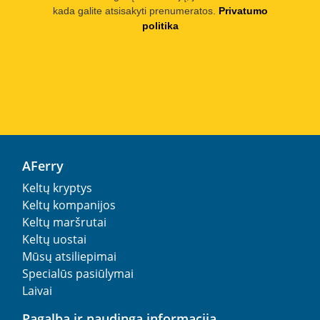
kada galite atsisakyti prenumeratos.
Privatumo
politika
AFerry
Keltų kryptys
Keltų kompanijos
Keltų maršrutai
Keltų uostai
Mūsų atsiliepimai
Specialūs pasiūlymai
Laivai
Pagalba ir naudinga informacija