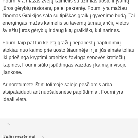
Fourni yra mažas žvejų kaimelis su užimtas uosto ir įvairių
jūros gėrybių restoranų palei pakrantę. Fourni yra mažiau
žinomas Graikijos sala su tipiškas graikų gyvenimo būdą. Tai
energingas mažas kaimelis su tavernų tarnaujančių vietos
šviežių jūros gėrybių ir daug kitų graikiškų kulinarines.
Fourni taip pat turi keletą gražių nepaliestų paplūdimių
atokiau nuo kaimo prie uosto šiaurinėje ir jei jūs einate toliau
iki priešinga kryptimi praeities žavinga senovės kretiečių
kapinės, Fourni siūlo įspūdingas vaizdas į kaimą ir visoje
įlankose.
Ar norėtumėte ištirti tolimoje saloje pėsčiomis arba
atsipalaiduoti ant nuošalesnėse paplūdimiai, Fourni yra
ideali vieta.
Keltų maršrutai