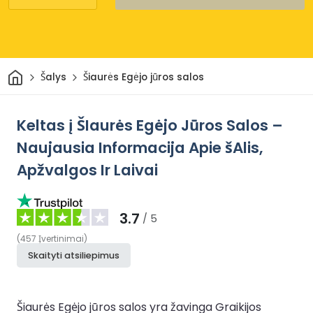
Pradžia
Šalys
Šiaurės Egėjo jūros salos
Keltas į ŠIaurės Egėjo Jūros Salos –
Naujausia Informacija Apie šAlis,
Apžvalgos Ir Laivai
3.7
/ 5
(
457
Įvertinimai
)
Skaityti atsiliepimus
Šiaurės Egėjo jūros salos yra žavinga Graikijos