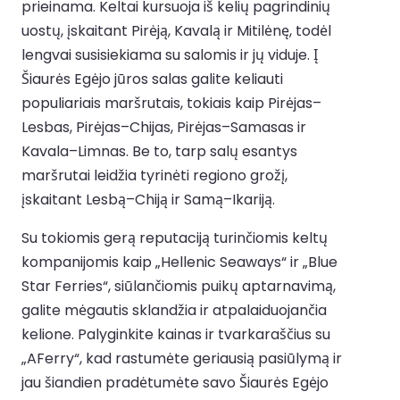
prieinama. Keltai kursuoja iš kelių pagrindinių
uostų, įskaitant Pirėją, Kavalą ir Mitilėnę, todėl
lengvai susisiekiama su salomis ir jų viduje. Į
Šiaurės Egėjo jūros salas galite keliauti
populiariais maršrutais, tokiais kaip Pirėjas–
Lesbas, Pirėjas–Chijas, Pirėjas–Samasas ir
Kavala–Limnas. Be to, tarp salų esantys
maršrutai leidžia tyrinėti regiono grožį,
įskaitant Lesbą–Chiją ir Samą–Ikariją.
Su tokiomis gerą reputaciją turinčiomis keltų
kompanijomis kaip „Hellenic Seaways“ ir „Blue
Star Ferries“, siūlančiomis puikų aptarnavimą,
galite mėgautis sklandžia ir atpalaiduojančia
kelione. Palyginkite kainas ir tvarkaraščius su
„AFerry“, kad rastumėte geriausią pasiūlymą ir
jau šiandien pradėtumėte savo Šiaurės Egėjo