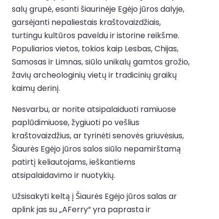
salų grupė, esanti šiaurinėje Egėjo jūros dalyje,
garsėjanti nepaliestais kraštovaizdžiais,
turtingu kultūros paveldu ir istorine reikšme.
Populiarios vietos, tokios kaip Lesbas, Chijas,
Samosas ir Limnas, siūlo unikalų gamtos grožio,
žavių archeologinių vietų ir tradicinių graikų
kaimų derinį.
Nesvarbu, ar norite atsipalaiduoti ramiuose
paplūdimiuose, žygiuoti po vešlius
kraštovaizdžius, ar tyrinėti senovės griuvėsius,
Šiaurės Egėjo jūros salos siūlo nepamirštamą
patirtį keliautojams, ieškantiems
atsipalaidavimo ir nuotykių.
Užsisakyti keltą į Šiaurės Egėjo jūros salas ar
aplink jas su „AFerry“ yra paprasta ir