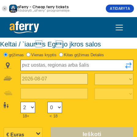
aFerry - Cheap ferry tickets
ATIDARYTA
Atidaryti „aFerry“ programėlėje
Keltai / `iaurs Egjo jkros salos
grįžimas
Vienas kryptis
Kitas grįžimas Detalės
18+
< 18
Ieškoti