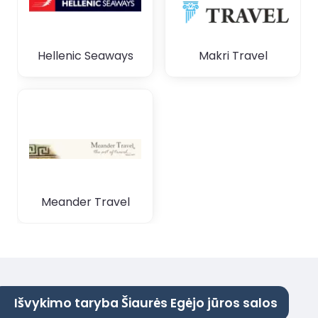
Hellenic Seaways
Makri Travel
Meander Travel
Išvykimo taryba Šiaurės Egėjo jūros salos