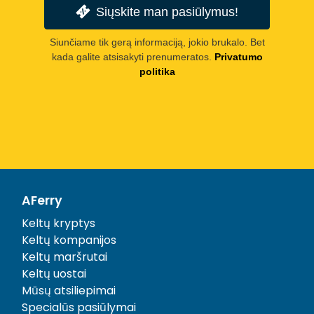
Siųskite man pasiūlymus!
Siunčiame tik gerą informaciją, jokio brukalo. Bet
kada galite atsisakyti prenumeratos.
Privatumo
politika
AFerry
Keltų kryptys
Keltų kompanijos
Keltų maršrutai
Keltų uostai
Mūsų atsiliepimai
Specialūs pasiūlymai