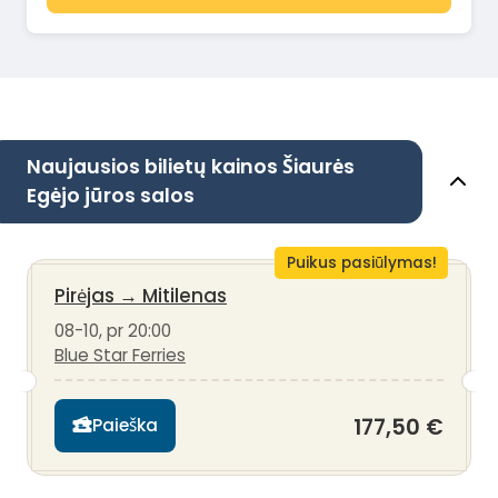
Naujausios bilietų kainos Šiaurės
Egėjo jūros salos
Puikus pasiūlymas!
Pirėjas
→
Mitilenas
08-10, pr 20:00
Blue Star Ferries
177,50 €
Paieška