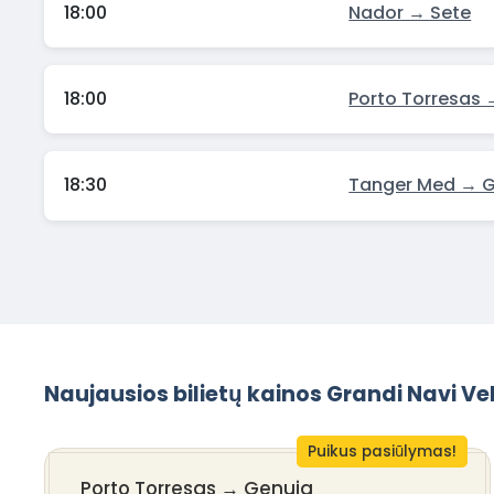
18:00
Nador → Sete
18:00
Porto Torresas
18:30
Tanger Med → 
Naujausios bilietų kainos Grandi Navi Ve
Puikus pasiūlymas!
Porto Torresas
→
Genuja