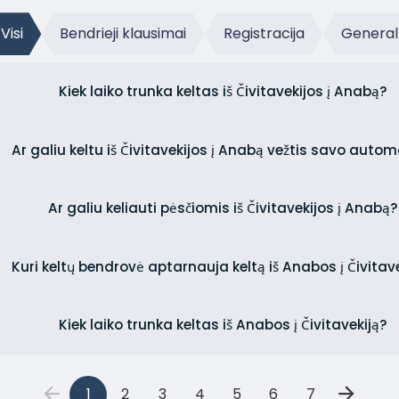
Visi
Bendrieji klausimai
Registracija
General
Kiek laiko trunka keltas iš Čivitavekijos į Anabą?
Ar galiu keltu iš Čivitavekijos į Anabą vežtis savo autom
Ar galiu keliauti pėsčiomis iš Čivitavekijos į Anabą?
Kuri keltų bendrovė aptarnauja keltą iš Anabos į Čivitav
Kiek laiko trunka keltas iš Anabos į Čivitavekiją?
1
2
3
4
5
6
7