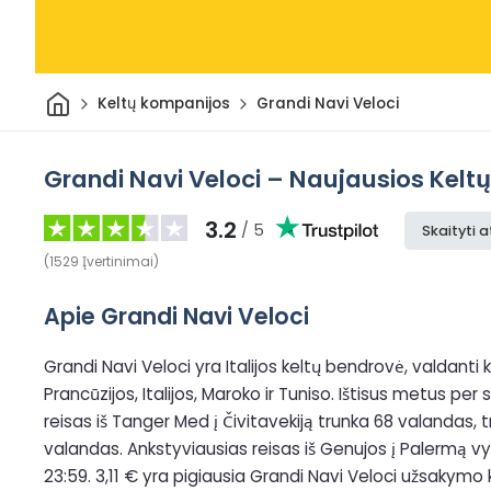
Pradžia
Keltų kompanijos
Grandi Navi Veloci
Grandi Navi Veloci – Naujausios Keltų K
3.2
/ 5
Skaityti a
(
1529
Įvertinimai
)
Apie Grandi Navi Veloci
Grandi Navi Veloci yra Italijos keltų bendrovė, valdanti kelt
Prancūzijos, Italijos, Maroko ir Tuniso. Ištisus metus per
reisas iš Tanger Med į Čivitavekiją trunka 68 valandas, tr
valandas. Ankstyviausias reisas iš Genujos į Palermą vyks
23:59. 3,11 € yra pigiausia Grandi Navi Veloci užsakymo 