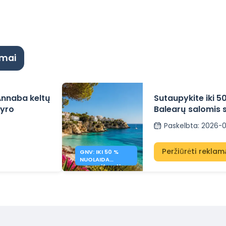
ymai
Annaba keltų
Sutaupykite iki 
žyro
Balearų salomis 
Paskelbta
:
2026-
Peržiūrėti reklam
GNV: IKI 50 %
NUOLAIDA
BALEARŲ SALŲ
KELTAMS