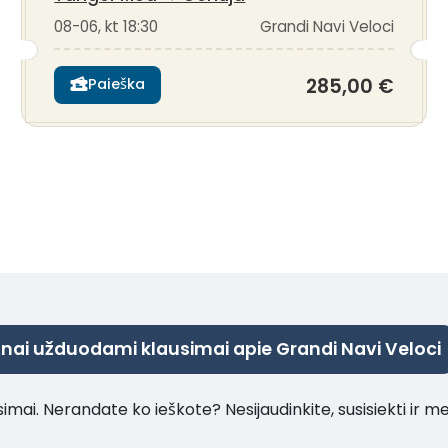
08-06, kt 18:30
Grandi Navi Veloci
285,00 €
Paieška
nai užduodami klausimai apie Grandi Navi Veloci
imai. Nerandate ko ieškote? Nesijaudinkite, susisiekti ir m