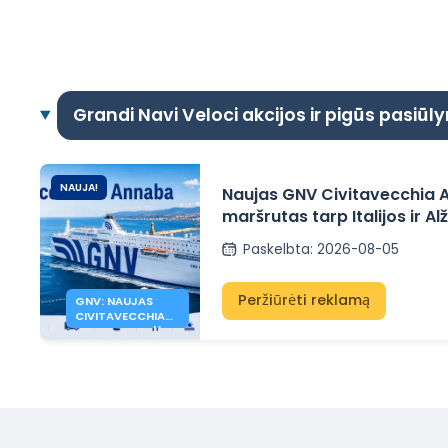
Grandi Navi Veloci akcijos ir pigūs pasiūl
NAUJA!
Naujas GNV Civitavecchia 
maršrutas tarp Italijos ir Al
Paskelbta
:
2026-08-05
Peržiūrėti reklamą
GNV: NAUJAS
CIVITAVECCHIA
ANNABA KELTŲ
MARŠRUTAS