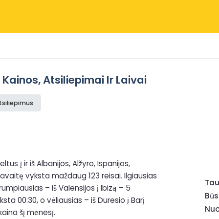
ainos, Atsiliepimai Ir Laivai
tsiliepimus
us į ir iš Albanijos, Alžyro, Ispanijos,
 savaitę vyksta maždaug 123 reisai. Ilgiausias
Tau
umpiausias – iš Valensijos į Ibizą – 5
Būs
ta 00:30, o vėliausias – iš Duresio į Barį
Nuo
kaina šį mėnesį.