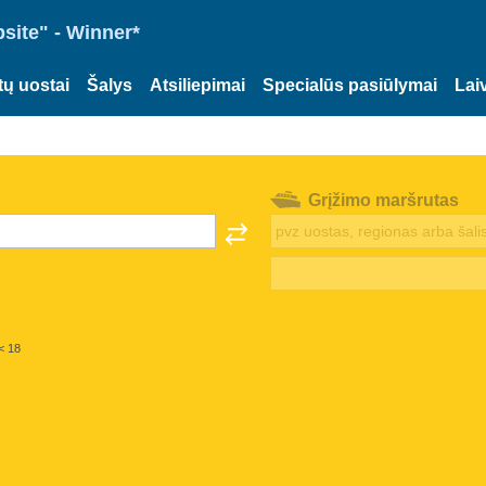
site" - Winner*
tų uostai
Šalys
Atsiliepimai
Specialūs pasiūlymai
Lai
Grįžimo maršrutas
< 18