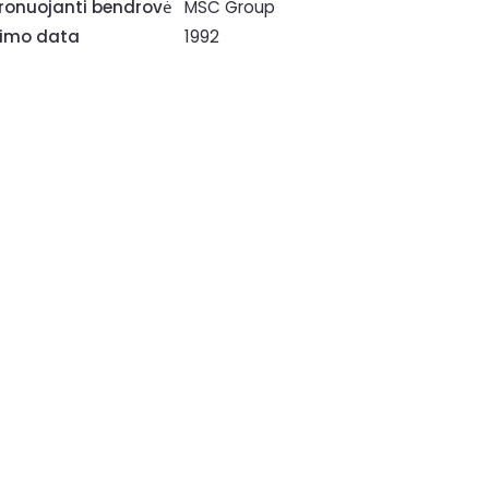
ronuojanti bendrovė
MSC Group
rimo data
1992