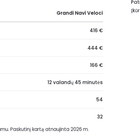
Pat
Įkū
Grandi Navi Veloci
416 €
444 €
166 €
12 valandų 45 minutės
54
32
mumu. Paskutinį kartą atnaujinta 2026 m.