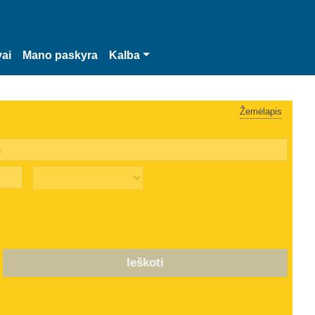
vai
Mano paskyra
Kalba
Žemėlapis
Ieškoti