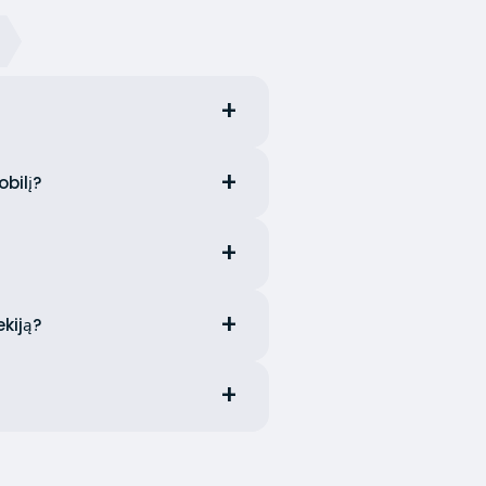
obilį?
ekiją?