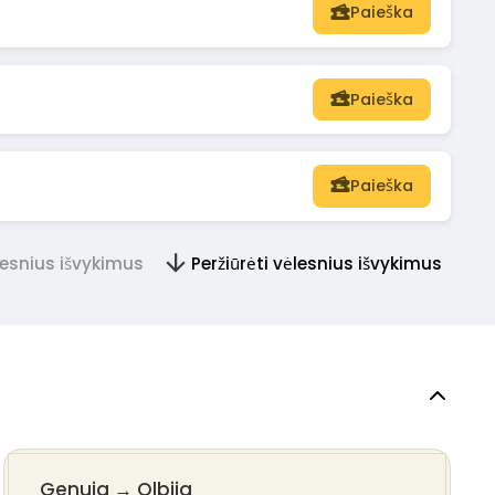
Paieška
Paieška
Paieška
tesnius išvykimus
Peržiūrėti vėlesnius išvykimus
Genuja
→
Olbija