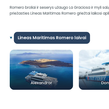
Romero broliai ir seserys užaugo La Graciosa ir myli salą,
priežasties Líneas Maritimas Romero griežtai laikosi apli
Lineas Maritimas Romero laivai
Alexandror
Don