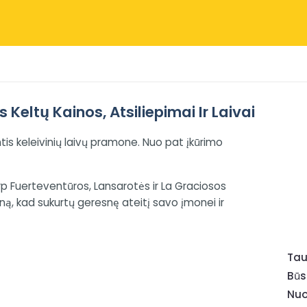
eltų Kainos, Atsiliepimai Ir Laivai
is keleivinių laivų pramone. Nuo pat įkūrimo
arp Fuerteventūros, Lansarotės ir La Graciosos
ivyną, kad sukurtų geresnę ateitį savo įmonei ir
Tau
Būs
Nuo