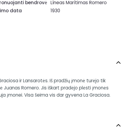
ronuojanti bendrovė
Líneas Marítimas Romero
rimo data
1930
ciosa ir Lansarotės. Iš pradžių įmonė turėjo tik
mė Juanas Romero. Jis iškart pradėjo plėsti įmonės
auja įmonei. Visa šeima vis dar gyvena La Graciosa.