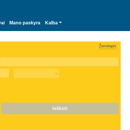
vai
Mano paskyra
Kalba
Žemėlapis
Ieškoti