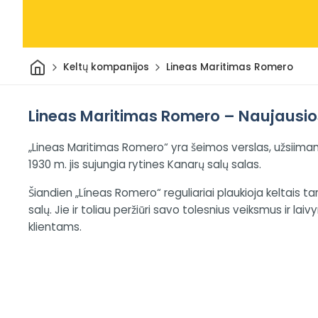
Pradžia
Keltų kompanijos
Lineas Maritimas Romero
Lineas Maritimas Romero – Naujausios K
„Lineas Maritimas Romero“ yra šeimos verslas, užsiimant
1930 m. jis sujungia rytines Kanarų salų salas.
Šiandien „Líneas Romero“ reguliariai plaukioja keltais t
salų. Jie ir toliau peržiūri savo tolesnius veiksmus ir la
klientams.