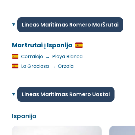
Lineas Maritimas Romero Maršrutai
Maršrutai į Ispanija
Corralejo
→
Playa Blanca
La Graciosa
→
Orzola
Lineas Maritimas Romero Uostai
Ispanija