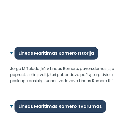
Lineas Maritimas Romero Istorija
Jorge M Toledo įkūrė Líneas Romero, paversdamas ją pirm
paprastą irklinę valtį, kuri gabendavo paštą tarp dviej
paslaugų pasiūlą. Juanas vadovavo Líneas Romero iki 198
Lineas Maritimas Romero Tvarumas