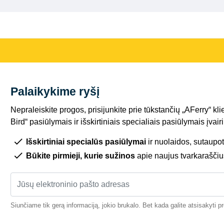
Palaikykime ryšį
Nepraleiskite progos, prisijunkite prie tūkstančių „AFerry“ kli
Bird“ pasiūlymais ir išskirtiniais specialiais pasiūlymais įva
Išskirtiniai specialūs pasiūlymai
ir nuolaidos, sutaupot
Būkite pirmieji, kurie sužinos
apie naujus tvarkaraščiu
Siunčiame tik gerą informaciją, jokio brukalo. Bet kada galite atsisakyti 