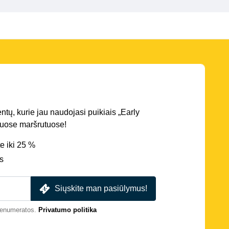
entų, kurie jau naudojasi puikiais „Early
iriuose maršrutuose!
e iki 25 %
s
Siųskite man pasiūlymus!
prenumeratos.
Privatumo politika