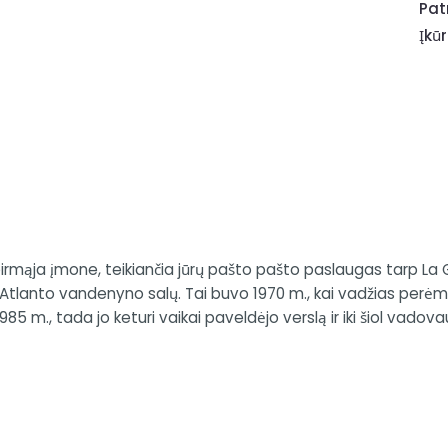
Pat
Įkū
ąja įmone, teikiančia jūrų pašto pašto paslaugas tarp La Gra
ų Atlanto vandenyno salų. Tai buvo 1970 m., kai vadžias perė
5 m., tada jo keturi vaikai paveldėjo verslą ir iki šiol vadov