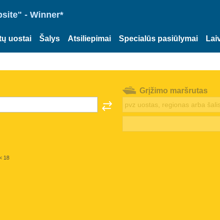
site" - Winner*
tų uostai
Šalys
Atsiliepimai
Specialūs pasiūlymai
Lai
Grįžimo maršrutas
< 18