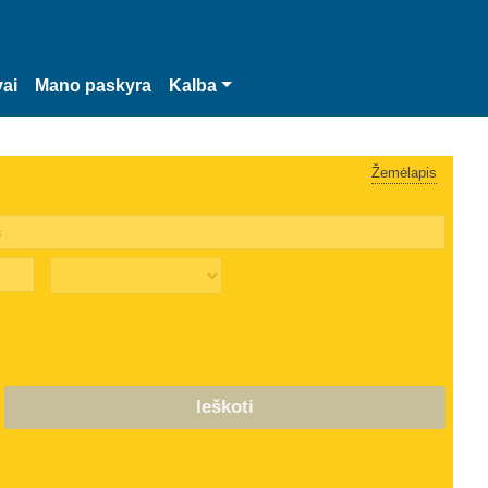
vai
Mano paskyra
Kalba
Žemėlapis
Ieškoti