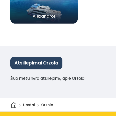
Alexandror
Atsiliepimai Orzola
Šiuo metu nėra atsiliepimų apie Orzola
Pradžia
Uostai
Orzola