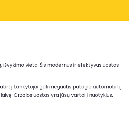
ą, išvykimo vieta. Šis modernus ir efektyvus uostas
atirtį. Lankytojai gali mėgautis patogia automobilių
aivą. Orzolos uostas yra jūsų vartai į nuotykius,