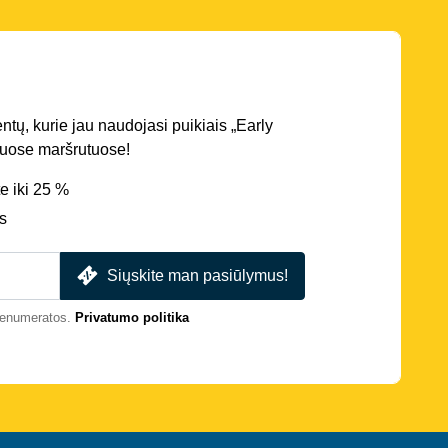
entų, kurie jau naudojasi puikiais „Early
iriuose maršrutuose!
e iki 25 %
s
Siųskite man pasiūlymus!
prenumeratos.
Privatumo politika