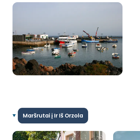
Maršrutai į Ir Iš Orzola