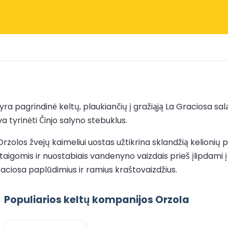
ra pagrindinė keltų, plaukiančių į gražiąją La Graciosa sal
a tyrinėti Činjo salyno stebuklus.
olos žvejų kaimeliui uostas užtikrina sklandžią kelionių p
aigomis ir nuostabiais vandenyno vaizdais prieš įlipdami į l
Graciosa paplūdimius ir ramius kraštovaizdžius.
Populiarios keltų kompanijos Orzola