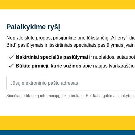
Palaikykime ryšį
Nepraleiskite progos, prisijunkite prie tūkstančių „AFerry“ kli
Bird“ pasiūlymais ir išskirtiniais specialiais pasiūlymais įva
Išskirtiniai specialūs pasiūlymai
ir nuolaidos, sutaupot
Būkite pirmieji, kurie sužinos
apie naujus tvarkaraščiu
Siunčiame tik gerą informaciją, jokio brukalo. Bet kada galite atsisakyti 