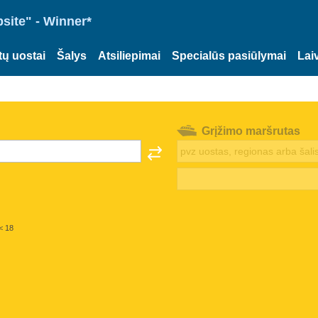
site" - Winner*
tų uostai
Šalys
Atsiliepimai
Specialūs pasiūlymai
Lai
Grįžimo maršrutas
< 18