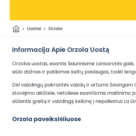
Pradžia
Uostai
Orzola
Informacija Apie Orzola Uostą
Orzolos uostas, esantis šiauriniame Lansarotės gale, y
siūlo dažnas ir patikimas keltų paslaugas, todėl lengv
Dėl vaizdingų pakrantės vaizdų ir artumo žavingam Orz
stovėjimo aikštele, netoliese esančiomis maitinimo įst
siūlantis greitą ir vaizdingą kelionę į nepaliestus La 
Orzola paveikslėliuose