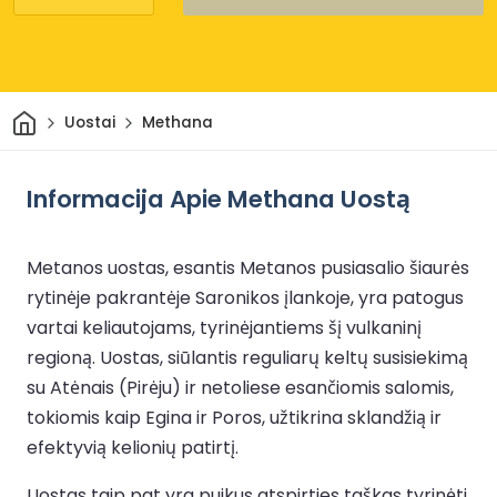
Pradžia
Uostai
Methana
Informacija Apie Methana Uostą
Metanos uostas, esantis Metanos pusiasalio šiaurės
rytinėje pakrantėje Saronikos įlankoje, yra patogus
vartai keliautojams, tyrinėjantiems šį vulkaninį
regioną. Uostas, siūlantis reguliarų keltų susisiekimą
su Atėnais (Pirėju) ir netoliese esančiomis salomis,
tokiomis kaip Egina ir Poros, užtikrina sklandžią ir
efektyvią kelionių patirtį.
Uostas taip pat yra puikus atspirties taškas tyrinėti