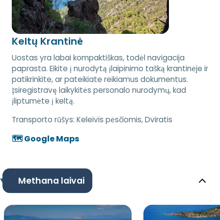
Keltų Krantinė
Uostas yra labai kompaktiškas, todėl navigacija
paprasta. Eikite į nurodytą įlaipinimo tašką krantinėje ir
patikrinkite, ar pateikiate reikiamus dokumentus.
Įsiregistravę laikykitės personalo nurodymų, kad
įliptumėte į keltą.
Transporto rūšys:
Keleivis pėsčiomis, Dviratis
🗺️ Google Maps
Methana laivai