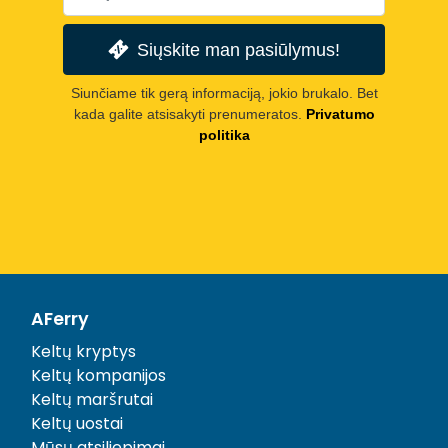
Siųskite man pasiūlymus!
Siunčiame tik gerą informaciją, jokio brukalo. Bet
kada galite atsisakyti prenumeratos.
Privatumo
politika
AFerry
Keltų kryptys
Keltų kompanijos
Keltų maršrutai
Keltų uostai
Mūsų atsiliepimai