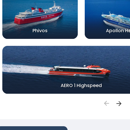
Phivos
Apollon He
AERO 1 Highspeed