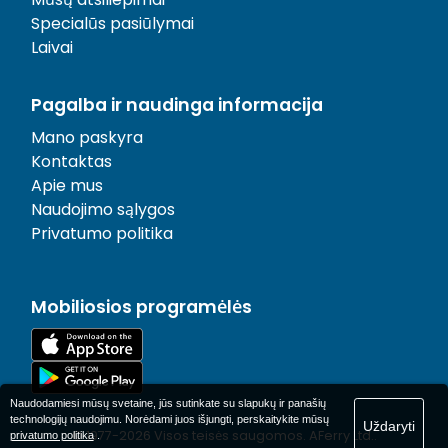
Specialūs pasiūlymai
Laivai
Pagalba ir naudinga informacija
Mano paskyra
Kontaktas
Apie mus
Naudojimo sąlygos
Privatumo politika
Mobiliosios programėlės
Naudodamiesi mūsų svetaine, jūs sutinkate su slapukų ir panašių
technologijų naudojimu. Norėdami juos išjungti, perskaitykite mūsų
Uždaryti
© 1977-
2026
Visos teisės saugomos. AFerry Ltd..
privatumo politika
.