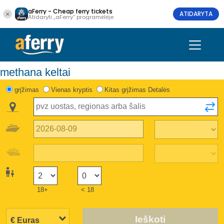
aFerry - Cheap ferry tickets
ATIDARYTA
Atidaryti „aFerry“ programėlėje
methana keltai
grįžimas
Vienas kryptis
Kitas grįžimas Detalės
18+
< 18
Ieškoti