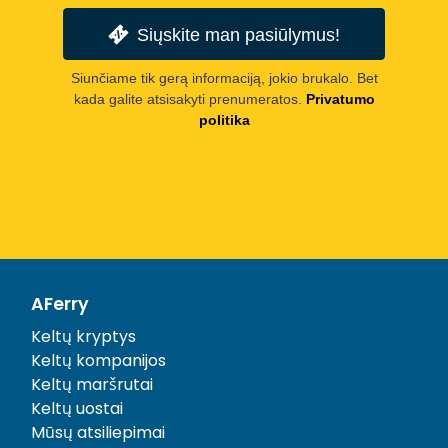
Siųskite man pasiūlymus!
Siunčiame tik gerą informaciją, jokio brukalo. Bet
kada galite atsisakyti prenumeratos.
Privatumo
politika
AFerry
Keltų kryptys
Keltų kompanijos
Keltų maršrutai
Keltų uostai
Mūsų atsiliepimai