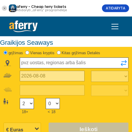
aFerry - Cheap ferry tickets
ATIDARYTA
Atidaryti „aFerry“ programėlėje
Graikijos Seaways
grįžimas
Vienas kryptis
Kitas grįžimas Detalės
18+
< 18
Ieškoti