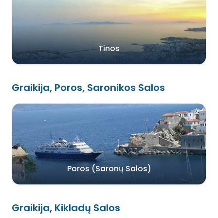
Tinos
Graikija, Poros, Saronikos Salos
Poros (Saronų Salos)
Graikija, Kikladų Salos