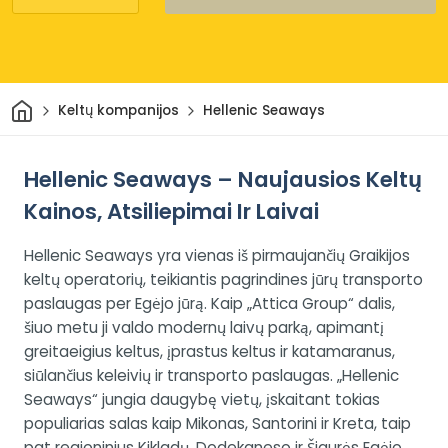
Pradžia
Keltų kompanijos
Hellenic Seaways
Hellenic Seaways – Naujausios Keltų
Kainos, Atsiliepimai Ir Laivai
Hellenic Seaways yra vienas iš pirmaujančių Graikijos
keltų operatorių, teikiantis pagrindines jūrų transporto
paslaugas per Egėjo jūrą. Kaip „Attica Group“ dalis,
šiuo metu ji valdo modernų laivų parką, apimantį
greitaeigius keltus, įprastus keltus ir katamaranus,
siūlančius keleivių ir transporto paslaugas. „Hellenic
Seaways“ jungia daugybę vietų, įskaitant tokias
populiarias salas kaip Mikonas, Santorini ir Kreta, taip
pat regioninius Kikladų, Dodekaneso ir Šiaurės Egėjo