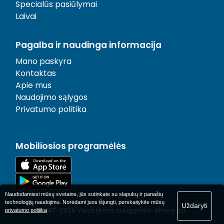
Specialūs pasiūlymai
Laivai
Pagalba ir naudinga informacija
Mano paskyra
Kontaktas
Apie mus
Naudojimo sąlygos
Privatumo politika
Mobiliosios programėlės
Naudodamiesi mūsų svetaine, jūs sutinkate su slapukų ir panašių
technologijų naudojimu. Norėdami juos išjungti, perskaitykite mūsų
Uždaryti
© 1977-
2026
Visos teisės saugomos. AFerry Ltd..
privatumo politika
.