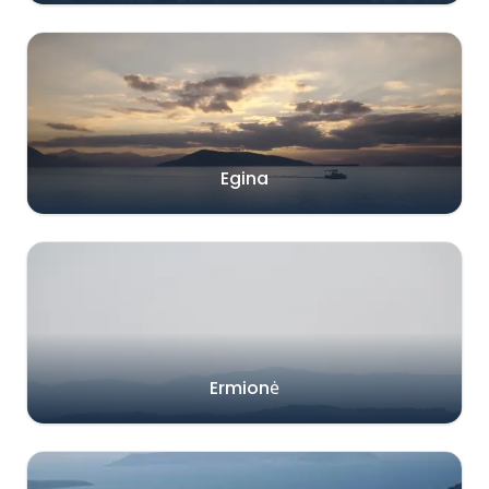
Egina
Ermionė