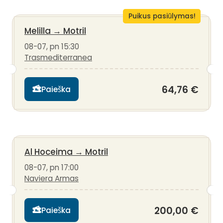
Puikus pasiūlymas!
Melilla
→
Motril
08-07, pn 15:30
Trasmediterranea
64,76 €
Paieška
Al Hoceima
→
Motril
08-07, pn 17:00
Naviera Armas
200,00 €
Paieška