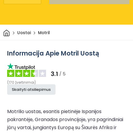
Pradžia
Uostai
Motril
Informacija Apie Motril Uostą
3.1
/ 5
(
170
Įvertinimai
)
Skaityti atsiliepimus
Motrilio uostas, esantis pietinėje Ispanijos
pakrantėje, Granados provincijoje, yra pagrindiniai
jūrų vartai, jungiantys Europą su Šiaurės Afrika ir