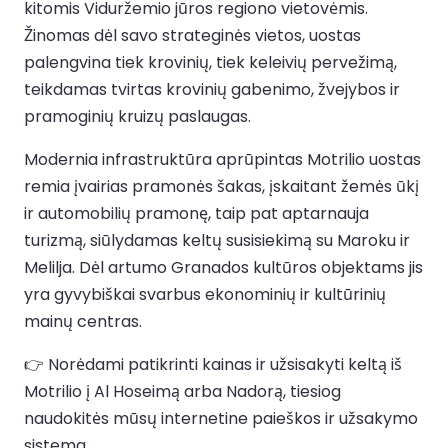
kitomis Viduržemio jūros regiono vietovėmis.
Žinomas dėl savo strateginės vietos, uostas
palengvina tiek krovinių, tiek keleivių pervežimą,
teikdamas tvirtas krovinių gabenimo, žvejybos ir
pramoginių kruizų paslaugas.
Modernia infrastruktūra aprūpintas Motrilio uostas
remia įvairias pramonės šakas, įskaitant žemės ūkį
ir automobilių pramonę, taip pat aptarnauja
turizmą, siūlydamas keltų susisiekimą su Maroku ir
Melilja. Dėl artumo Granados kultūros objektams jis
yra gyvybiškai svarbus ekonominių ir kultūrinių
mainų centras.
👉 Norėdami patikrinti kainas ir užsisakyti keltą iš
Motrilio į Al Hoseimą arba Nadorą, tiesiog
naudokitės mūsų internetine paieškos ir užsakymo
sistema.