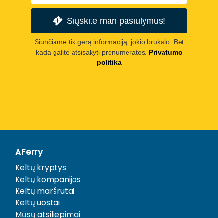
Siųskite man pasiūlymus!
Siunčiame tik gerą informaciją, jokio brukalo. Bet
kada galite atsisakyti prenumeratos.
Privatumo
politika
AFerry
Keltų kryptys
Keltų kompanijos
Keltų maršrutai
Keltų uostai
Mūsų atsiliepimai