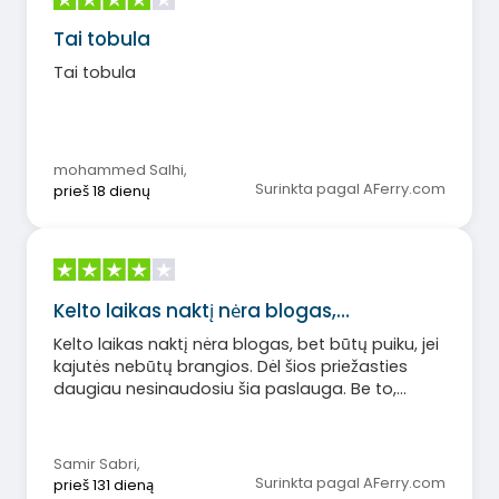
Tai tobula
Tai tobula
mohammed Salhi
,
Surinkta pagal AFerry.com
prieš 18 dienų
Kelto laikas naktį nėra blogas,…
Kelto laikas naktį nėra blogas, bet būtų puiku, jei
kajutės nebūtų brangios. Dėl šios priežasties
daugiau nesinaudosiu šia paslauga. Be to,
personalas turi organizuoti, kaip transporto
priemonės išplaukia iš laivo – jos turi važiuoti
eismo juostomis, o ne trimis vienu metu. Mane
Samir Sabri
,
privertė važiuoti toliau, nors ir neturėjau
Surinkta pagal AFerry.com
prieš 131 dieną