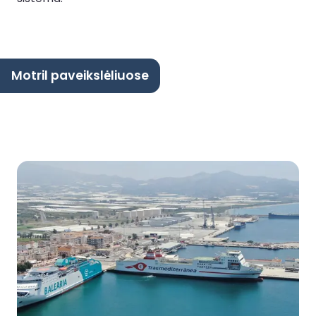
Motril paveikslėliuose