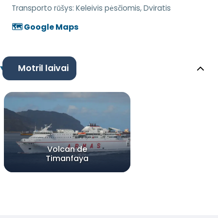
Transporto rūšys:
Keleivis pėsčiomis, Dviratis
🗺️ Google Maps
Motril laivai
Volcan de
Timanfaya