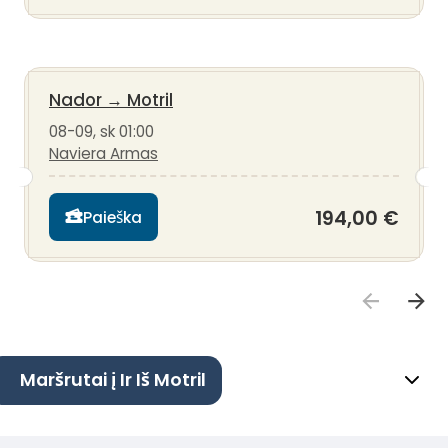
Nador
→
Motril
08-09, sk 01:00
Naviera Armas
194,00 €
Paieška
Maršrutai į Ir Iš Motril