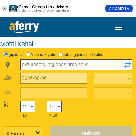
aFerry - Cheap ferry tickets
ATIDARYTA
Atidaryti „aFerry“ programėlėje
Motril keltai
grįžimas
Vienas kryptis
Kitas grįžimas Detalės
18+
< 18
Ieškoti