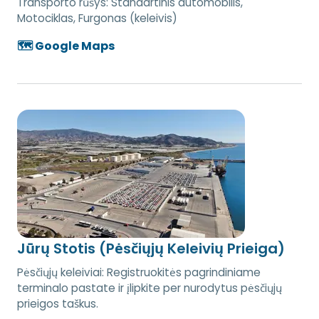
Transporto rūšys:
Standartinis automobilis,
Motociklas, Furgonas (keleivis)
🗺️ Google Maps
Jūrų Stotis (Pėsčiųjų Keleivių Prieiga)
Pėsčiųjų keleiviai: Registruokitės pagrindiniame
terminalo pastate ir įlipkite per nurodytus pėsčiųjų
prieigos taškus.