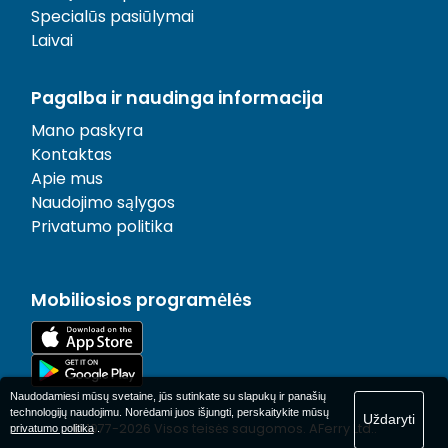
Specialūs pasiūlymai
Laivai
Pagalba ir naudinga informacija
Mano paskyra
Kontaktas
Apie mus
Naudojimo sąlygos
Privatumo politika
Mobiliosios programėlės
Naudodamiesi mūsų svetaine, jūs sutinkate su slapukų ir panašių
technologijų naudojimu. Norėdami juos išjungti, perskaitykite mūsų
Uždaryti
© 1977-
2026
Visos teisės saugomos. AFerry Ltd..
privatumo politika
.