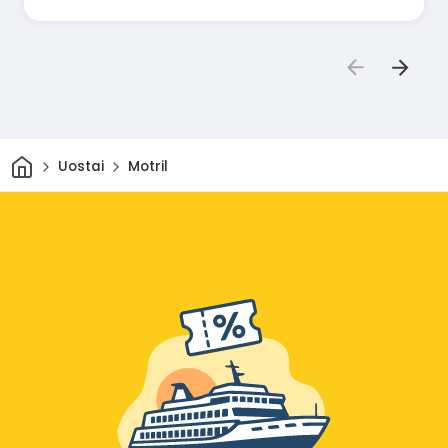
galimybės pasukti į kitą eismo juostą. Trumpai
tariant, iki pat muitinės turėtų būti viena eismo
juosta, o jei ne, jus ves autoritetingas asmuo, lyg
vaiką.
Pradžia
Uostai
Motril