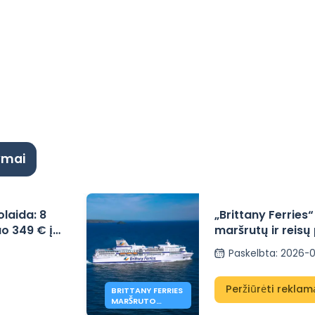
ymai
olaida: 8
„Brittany Ferries
uo 349 € į
maršrutų ir reis
m. rudens
Paskelbta
:
2026-0
Peržiūrėti reklam
BRITTANY FERRIES
MARŠRUTO
PAKEITIMAI