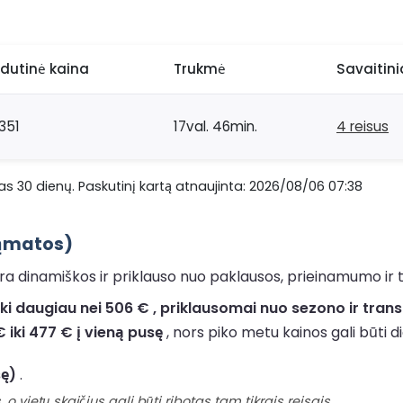
idutinė kaina
Trukmė
Savaitinia
351
17val. 46min.
4 reisus
as 30 dienų. Paskutinį kartą atnaujinta: 2026/08/06 07:38
sąmatos)
 dinamiškos ir priklauso nuo paklausos, prieinamumo ir to,
i daugiau nei 506 € , priklausomai nuo sezono ir tran
 iki 477 € į vieną pusę
, nors piko metu kainos gali būti d
sę)
.
 o vietų skaičius gali būti ribotas tam tikrais reisais.