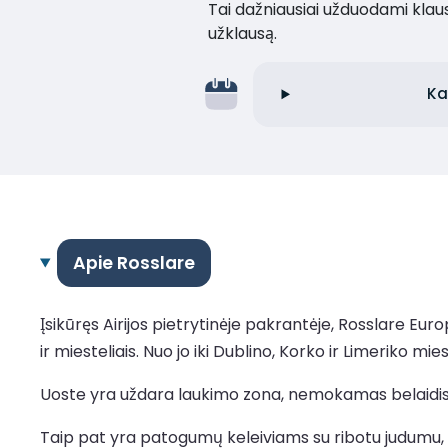
Tai dažniausiai užduodami klaus
užklausą.
Ka
Apie Rosslare
Įsikūręs Airijos pietrytinėje pakrantėje, Rosslare Euro
ir miesteliais. Nuo jo iki Dublino, Korko ir Limeriko m
Uoste yra uždara laukimo zona, nemokamas belaidis in
Taip pat yra patogumų keleiviams su ribotu judumu, į