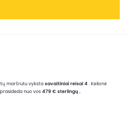
eltų maršrutu vyksta
savaitiniai reisai 4
.
Kelionė
 prasideda nuo vos
479 € sterlingų
,