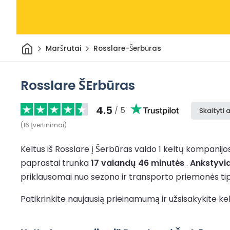
Pradžia
Maršrutai
Rosslare-Šerbūras
Rosslare ŠErbūras
4.5
/ 5
Skaityti 
(
16
Įvertinimai
)
Keltus iš Rosslare į Šerbūras valdo 1 keltų kompanijo
paprastai trunka
17 valandų 46 minutės
.
Ankstyvia
priklausomai nuo sezono ir transporto priemonės tip
Patikrinkite naujausią prieinamumą ir užsisakykite ke