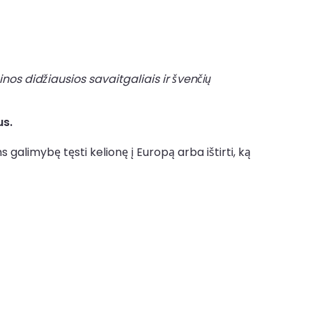
nos didžiausios savaitgaliais ir švenčių
us.
galimybę tęsti kelionę į Europą arba ištirti, ką