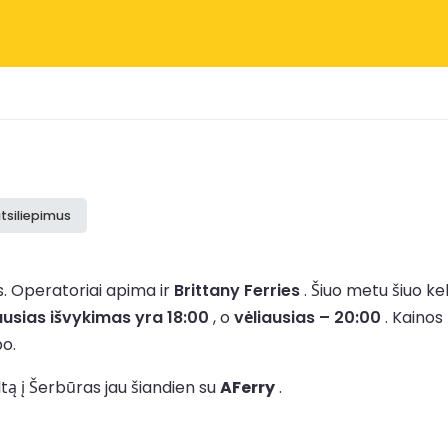
atsiliepimus
s.
Operatoriai apima ir
Brittany Ferries
.
Šiuo metu šiuo k
usias išvykimas yra 18:00
, o
vėliausias – 20:00
.
Kainos
o.
ltą į Šerbūras jau šiandien su
AFerry
.