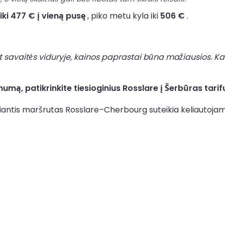
iki 477 € į vieną pusę
, piko metu kyla iki
506 €
.
t savaitės viduryje, kainos paprastai būna mažiausios. Kai
umą, patikrinkite tiesioginius Rosslare į Šerbūras tarif
giantis maršrutas Rosslare–Cherbourg suteikia keliautojams 