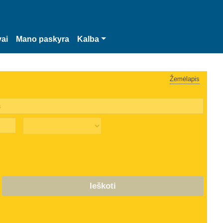
vai
Mano paskyra
Kalba
Žemėlapis
Ieškoti