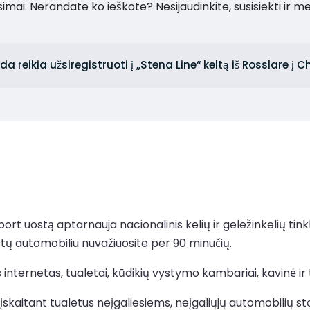
imai. Nerandate ko ieškote? Nesijaudinkite, susisiekti ir m
da reikia užsiregistruoti į „Stena Line“ keltą iš Rosslare į 
port uostą aptarnauja nacionalinis kelių ir geležinkelių tink
iestų automobiliu nuvažiuosite per 90 minučių.
ternetas, tualetai, kūdikių vystymo kambariai, kavinė ir 
skaitant tualetus neįgaliesiems, neįgaliųjų automobilių s