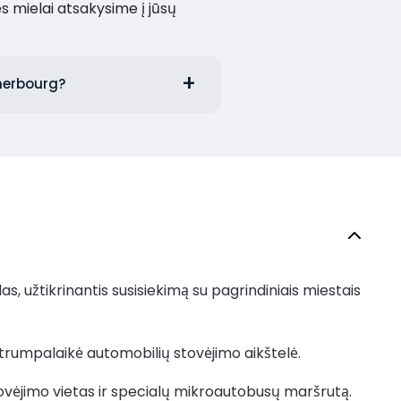
es mielai atsakysime į jūsų
Cherbourg?
las, užtikrinantis susisiekimą su pagrindiniais miestais
trumpalaikė automobilių stovėjimo aikštelė.
tovėjimo vietas ir specialų mikroautobusų maršrutą.