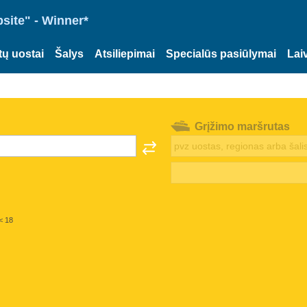
site" - Winner*
tų uostai
Šalys
Atsiliepimai
Specialūs pasiūlymai
Lai
Grįžimo maršrutas
< 18