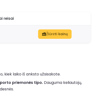
i reisai
Žiūrėti kainą
 kiek laiko iš anksto užsisakote.
sporto priemonės tipo.
Dauguma keliautojų,
idesnės.