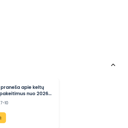
“ praneša apie keltų
ų pakeitimus nuo 2026
7-10
ą