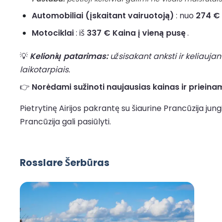
Automobiliai (įskaitant vairuotoją)
: nuo
274 € 
Motociklai
: iš
337 € Kaina į vieną pusę
.
💡
Kelionių patarimas:
užsisakant anksti ir keliaujan
laikotarpiais.
👉
Norėdami sužinoti naujausias kainas ir prieinam
Pietrytinę Airijos pakrantę su šiaurine Prancūzija jun
Prancūzija gali pasiūlyti.
Rosslare Šerbūras