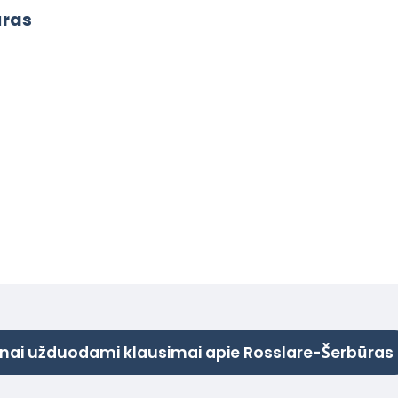
ūras
nai užduodami klausimai apie Rosslare-Šerbūras