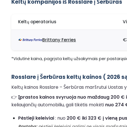
Keltų kompanijos iš Rosslare į Šerbūras
Keltų operatorius
V
Brittany Ferries
€
*Vidutinė kaina, pagrįsta keltų užsakymais per pastarąsi
Rosslare į Šerbūras keltų kainos ( 2026 
Keltų kainos Rosslare – Šerbūras maršrutui Uostas yra
👉
Įprastos kainos svyruoja nuo maždaug 200 € ik
keliaujančių automobiliu, gali tikėtis mokėti
nuo 274 €
Pėstieji keleiviai
: nuo
200 € iki 323 € į vieną pu
Pastaba:
pėstieji keleiviai galimi ne visais maršrutais,