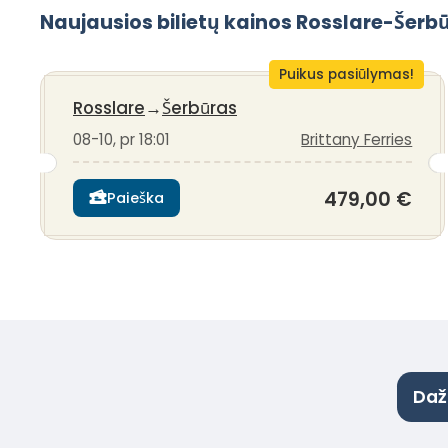
Naujausios bilietų kainos Rosslare-Šerb
Puikus pasiūlymas!
Rosslare
→
Šerbūras
08-10, pr 18:01
Brittany Ferries
479,00 €
Paieška
Daž