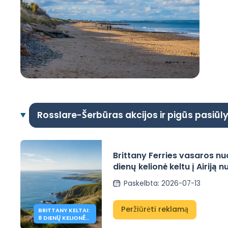
Rosslare-Šerbūras akcijos ir pigūs pasiūl
Brittany Ferries vasaros nu
dienų kelionė keltu į Airiją n
abi puses
Paskelbta
:
2026-07-13
Peržiūrėti reklamą
BRITTANY KELTAI:
8 DIENŲ KELIONĖ
AIRIJOJE NUO 349