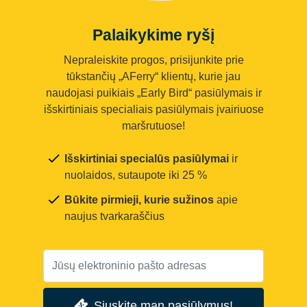
Palaikykime ryšį
Nepraleiskite progos, prisijunkite prie
tūkstančių „AFerry“ klientų, kurie jau
naudojasi puikiais „Early Bird“ pasiūlymais ir
išskirtiniais specialiais pasiūlymais įvairiuose
maršrutuose!
Išskirtiniai specialūs pasiūlymai
ir
nuolaidos, sutaupote iki 25 %
Būkite pirmieji, kurie sužinos
apie
naujus tvarkaraščius
Siųskite man pasiūlymus!