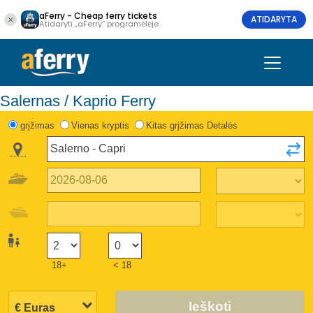
aFerry - Cheap ferry tickets
ATIDARYTA
Atidaryti „aFerry“ programėlėje
Salernas / Kaprio Ferry
grįžimas
Vienas kryptis
Kitas grįžimas Detalės
18+
< 18
Ieškoti