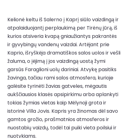
Kelionė keltu iš Salerno į Kaprį siūlo vaizdingą ir
atpalaiduojantį perplaukimą per Tirėnų jūrą, iš
kurios atsiveria kvapą gniaužiantys pakrantės
ir gyvybingų vandenų vaizdai. Artėjant prie
Kaprio, išryškėja dramatiškos salos uolos ir vešli
žaluma, o įėjimą į jos vaizdingą uostą žymi
garsūs Faraglioni uolų dariniai. Atvykę pasitiks
žavinga, tačiau rami salos atmosfera, kurioje
galėsite tyrinėti žavias gatveles, mėgautis
aukščiausios klasės apsipirkimu arba aplankyti
tokias žymias vietas kaip Mėlynoji grota ir
istorinė Villa Jovis. Kapris yra žinomas dėl savo
gamtos grožio, prašmatnios atmosferos ir
nuostabių vaizdų, todėl tai puiki vieta poilsiui ir
nuotykiams.