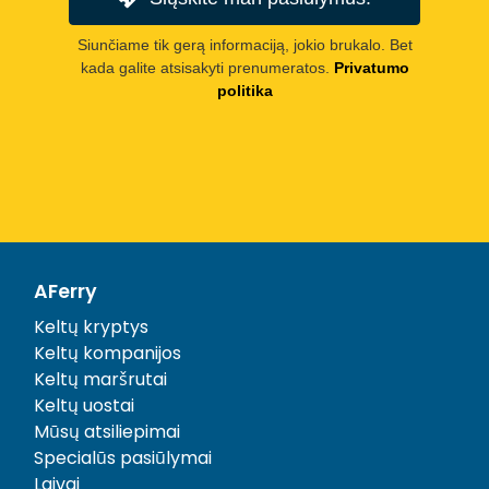
Siunčiame tik gerą informaciją, jokio brukalo. Bet
kada galite atsisakyti prenumeratos.
Privatumo
politika
AFerry
Keltų kryptys
Keltų kompanijos
Keltų maršrutai
Keltų uostai
Mūsų atsiliepimai
Specialūs pasiūlymai
Laivai