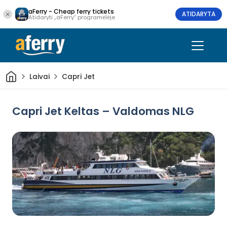
aFerry - Cheap ferry tickets
ATIDARYTA
Atidaryti „aFerry“ programėlėje
Pradžia
Laivai
Capri Jet
Capri Jet Keltas – Valdomas NLG