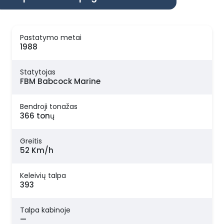
Pastatymo metai
1988
Statytojas
FBM Babcock Marine
Bendroji tonažas
366 tonų
Greitis
52 Km/h
Keleivių talpa
393
Talpa kabinoje
—