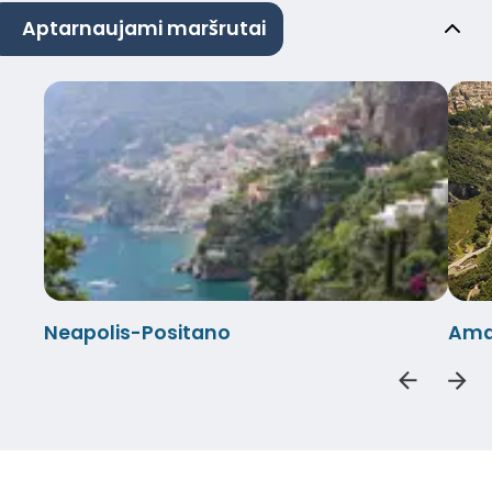
Aptarnaujami maršrutai
Neapolis-Positano
Amal