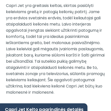
Capri Jet yra greitasis keltas, skirtas pasiūlyti
keleiviams greitą ir patogią kelionių patirtį. Jame
yra erdvios svetainės erdvės, todėl keliautojai gali
atsipalaiduoti kelionės metu. Laivo interjeras
apgalvotai įrengtas siekiant užtikrinti patogumą ir
komfortą, todėl tai yra idealus pasirinkimas
ieškantiems greito, bet malonaus pasivažinėjimo.
Laive keleiviai gali mėgautis įvairiomis paslaugomis,
įskaitant barą, kuriame siūlomi karšti ir šalti gėrimai
bei užkandžiai. Tai suteikia puikią galimybę
atsigaivinti ir atsipalaiduoti kelionės metu. Be to,
svetainės zonoje yra televizorius, siūlantis pramogų
keleiviams keliaujant. Šie apgalvoti patogumai
užtikrina, kad kiekviena kelionė Capri Jet būtų kuo
malonesnė ir malonesnė.
Capri Jet Kelto pagrindinės detalės