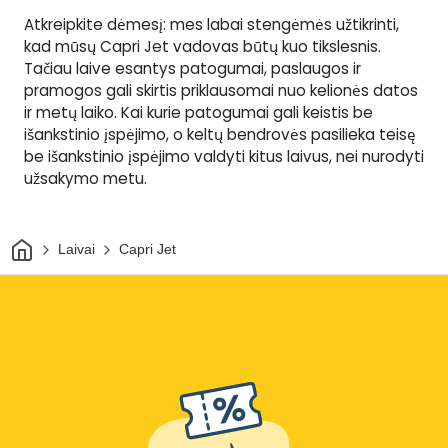
Atkreipkite dėmesį: mes labai stengėmės užtikrinti,
kad mūsų Capri Jet vadovas būtų kuo tikslesnis.
Tačiau laive esantys patogumai, paslaugos ir
pramogos gali skirtis priklausomai nuo kelionės datos
ir metų laiko. Kai kurie patogumai gali keistis be
išankstinio įspėjimo, o keltų bendrovės pasilieka teisę
be išankstinio įspėjimo valdyti kitus laivus, nei nurodyti
užsakymo metu.
Pradžia
Laivai
Capri Jet