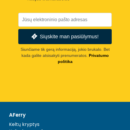
Siųskite man pasiūlymus!
Siunčiame tik gerą informaciją, jokio brukalo. Bet
kada galite atsisakyti prenumeratos.
Privatumo
politika
AFerry
Keltų kryptys