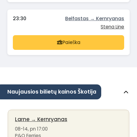
23:30
Belfastas → Kernryanas
Stena Line
Paieška
Naujausios bilietų kainos Škotija
Larne
→
Kernryanas
08-14, pn 17:00
P&O Ferries