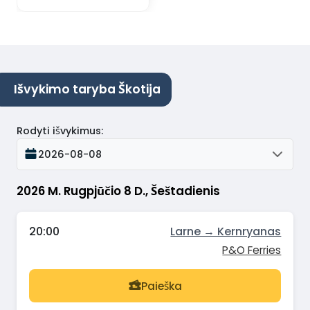
Išvykimo taryba Škotija
Rodyti išvykimus
:
2026-08-08
2026 M. Rugpjūčio 8 D., Šeštadienis
20:00
Larne → Kernryanas
P&O Ferries
Paieška