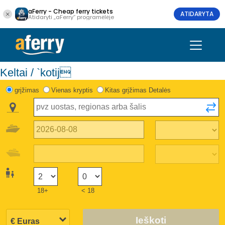
aFerry - Cheap ferry tickets
ATIDARYTA
Atidaryti „aFerry“ programėlėje
Keltai / `kotij
grįžimas
Vienas kryptis
Kitas grįžimas Detalės
18+
< 18
Ieškoti