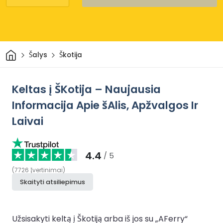
Pradžia
Šalys
Škotija
Keltas į ŠKotija – Naujausia
Informacija Apie šAlis, Apžvalgos Ir
Laivai
4.4
/ 5
(
7726
Įvertinimai
)
Skaityti atsiliepimus
Užsisakyti keltą į Škotiją arba iš jos su „AFerry“