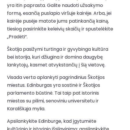
yra itin paprasta. Galite naudoti užsakymo
formą, esančią puslapio viršuje kairėje. Arba, jei
kairėje pusėje matote jums patinkančią kainą,
tiesiog pasirinkite keleivių skaičių ir spustelėkite
„Pradėti“.
Škotija pasižymi turtinga ir gyvybinga kultūra
bei istorija, kuri džiugina ir domina daugybę
lankytojų, kasmet atvykstančių į šią vietovę.
Visada verta aplankyti pagrindinius Škotijos
miestus. Edinburgas yra sostinė ir Škotijos
parlamento būstinė. Tai taip pat istorinis
miestas su pilimi, senoviniu universitetu ir
Karališkąja mylia.
Apsilankykite Edinburge, kad įgytumėte
kultūrinio ir istorinio išsilavinimo; apsilankykite