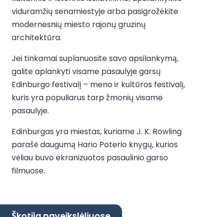
viduramžių senamiestyje arba pasigrožėkite
modernesnių miesto rajonų gruzinų
architektūra.
Jei tinkamai suplanuosite savo apsilankymą,
galite aplankyti visame pasaulyje garsų
Edinburgo festivalį – meno ir kultūros festivalį,
kuris yra populiarus tarp žmonių visame
pasaulyje.
Edinburgas yra miestas, kuriame J. K. Rowling
parašė daugumą Hario Poterio knygų, kurios
vėliau buvo ekranizuotos pasaulinio garso
filmuose.
Škotija paveikslėliuose