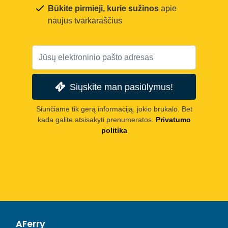
Būkite pirmieji, kurie sužinos
apie
naujus tvarkaraščius
Siųskite man pasiūlymus!
Siunčiame tik gerą informaciją, jokio brukalo. Bet
kada galite atsisakyti prenumeratos.
Privatumo
politika
AFerry