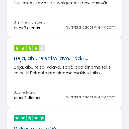
Nuėjome į kavinę ir suvalgėme skanią pusryčių
bandelę. Nustatytu laiku įlipome, bet niekas,
regis, nežinojo, kad mūsų grupėje yra neįgaliojo
vežimėlyje sėdintis asmuo. Paprašiau įgulos
Jim the Plumber
,
nario palikti vietos už mūsų automobilio, kad
Surinkta pagal AFerry.com
prieš 3 dienas
galėtume išlipti iš vežimėlio, kitaip mums būtų
buvę sunku. Likusi kelionės dalis buvo normali.
Deja, abu reisai vėlavo. Todėl…
Deja, abu reisai vėlavo. Todėl padidinome taksi
kainą. Ir Belfaste praleidome mažiau laiko.
Jayne May
,
Surinkta pagal AFerry.com
prieš 4 dienas
Viskas gerai, ačiū.