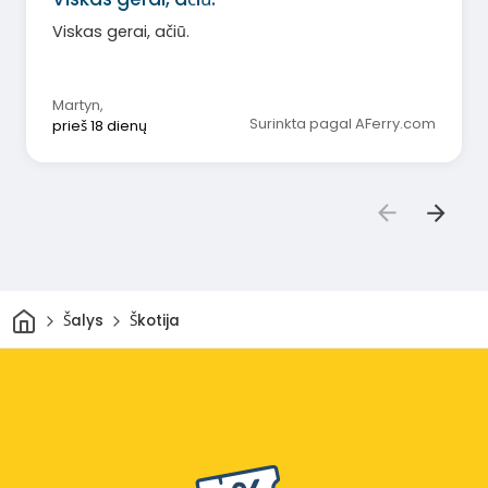
Viskas gerai, ačiū.
Martyn
,
Surinkta pagal AFerry.com
prieš 18 dienų
Pradžia
Šalys
Škotija