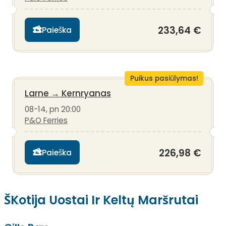
233,64 €
Paieška
Puikus pasiūlymas!
Larne
→
Kernryanas
08-14, pn 20:00
P&O Ferries
226,98 €
Paieška
ŠKotija Uostai Ir Keltų Maršrutai