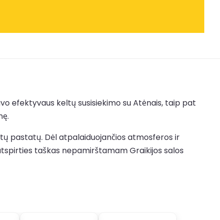
avo efektyvaus keltų susisiekimo su Atėnais, taip pat
nę.
žytų pastatų. Dėl atpalaiduojančios atmosferos ir
us atspirties taškas nepamirštamam Graikijos salos