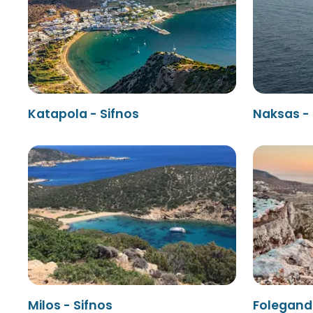
Katapola - Sifnos
Naksas - 
Milos - Sifnos
Folegandr