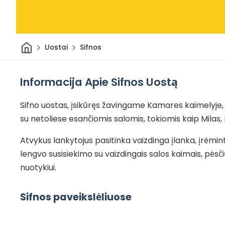
Pradžia
Uostai
Sifnos
Informacija Apie Sifnos Uostą
Sifno uostas, įsikūręs žavingame Kamares kaimelyje, y
su netoliese esančiomis salomis, tokiomis kaip Milas, P
Atvykus lankytojus pasitinka vaizdinga įlanka, įrėmint
lengvo susisiekimo su vaizdingais salos kaimais, pėsč
nuotykiui.
Sifnos paveikslėliuose