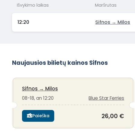
Išvykimo laikas
Maršrutas
12:20
Sifnos → Milos
Naujausios bilietų kainos Sifnos
Sifnos
→
Milos
08-18, an 12:20
Blue Star Ferries
26,00 €
Paieška