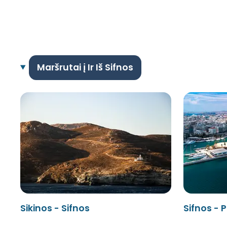
Maršrutai į Ir Iš Sifnos
Sikinos - Sifnos
Sifnos - P