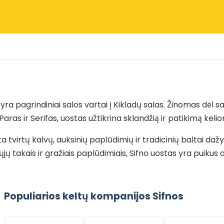
ra pagrindiniai salos vartai į Kikladų salas. Žinomas dėl s
aras ir Serifas, uostas užtikrina sklandžią ir patikimą kelio
a tvirtų kalvų, auksinių paplūdimių ir tradicinių baltai da
iųjų takais ir gražiais paplūdimiais, Sifno uostas yra puik
Populiarios keltų kompanijos Sifnos