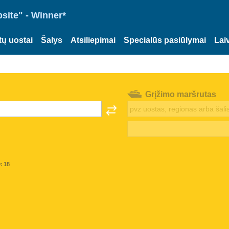
site" - Winner*
tų uostai
Šalys
Atsiliepimai
Specialūs pasiūlymai
Lai
Grįžimo maršrutas
< 18