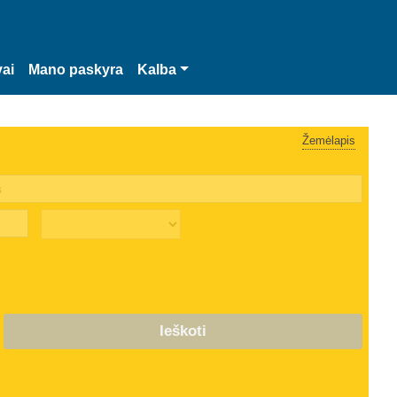
vai
Mano paskyra
Kalba
Žemėlapis
Ieškoti