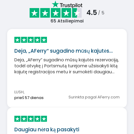
4.5
/ 5
65
Atsiliepimai
Deja, „AFerry“ sugadino mūsų kajutės…
Deja, „AFerry“ sugadino mūsų kajutės rezervaciją,
todėl atvykę į Portsmutą turėjome užsisakyti kitą
kajutę registracijos metu ir sumokėti daugiau
pinigų.
LUSH
,
Surinkta pagal AFerry.com
prieš 57 dienas
Daugiau nėra ką pasakyti