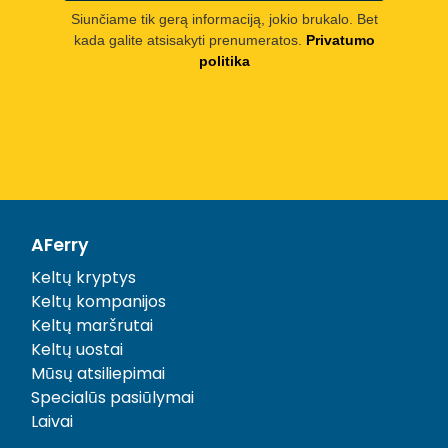
Siunčiame tik gerą informaciją, jokio brukalo. Bet
kada galite atsisakyti prenumeratos.
Privatumo
politika
AFerry
Keltų kryptys
Keltų kompanijos
Keltų maršrutai
Keltų uostai
Mūsų atsiliepimai
Specialūs pasiūlymai
Laivai