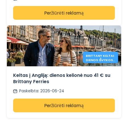
Peržiūrėti reklamą
BRITTANY KELTAI:
DIENOS IŠVYKOS Į
ANGLIJĄ NUO 41
€
Keltas į Angliją: dienos kelionė nuo 41 € su
Brittany Ferries
Paskelbta
:
2026-06-24
Peržiūrėti reklamą