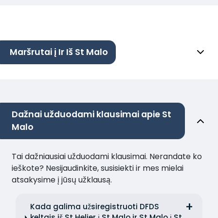
Maršrutai į Ir Iš St Malo
Dažnai užduodami klausimai apie St
Malo
Tai dažniausiai užduodami klausimai. Nerandate ko
ieškote? Nesijaudinkite, susisiekti ir mes mielai
atsakysime į jūsų užklausą.
Kada galima užsiregistruoti DFDS
keltais iš St Helier į St Malo ir St Malo į St