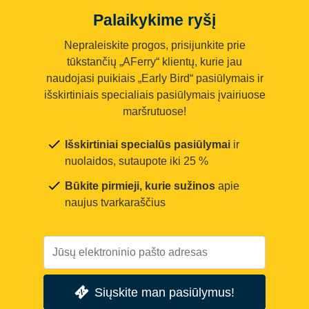
Palaikykime ryšį
Nepraleiskite progos, prisijunkite prie
tūkstančių „AFerry“ klientų, kurie jau
naudojasi puikiais „Early Bird“ pasiūlymais ir
išskirtiniais specialiais pasiūlymais įvairiuose
maršrutuose!
Išskirtiniai specialūs pasiūlymai
ir
nuolaidos, sutaupote iki 25 %
Būkite pirmieji, kurie sužinos
apie
naujus tvarkaraščius
Siųskite man pasiūlymus!