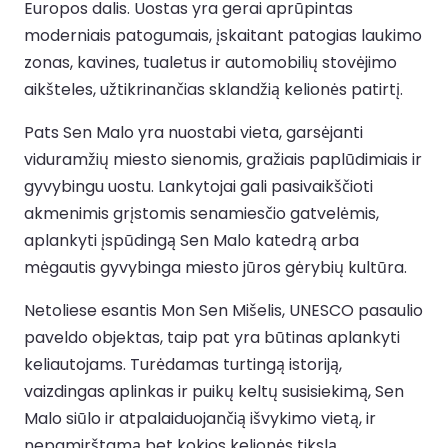
Europos dalis. Uostas yra gerai aprūpintas
moderniais patogumais, įskaitant patogias laukimo
zonas, kavines, tualetus ir automobilių stovėjimo
aikšteles, užtikrinančias sklandžią kelionės patirtį.
Pats Sen Malo yra nuostabi vieta, garsėjanti
viduramžių miesto sienomis, gražiais paplūdimiais ir
gyvybingu uostu. Lankytojai gali pasivaikščioti
akmenimis grįstomis senamiesčio gatvelėmis,
aplankyti įspūdingą Sen Malo katedrą arba
mėgautis gyvybinga miesto jūros gėrybių kultūra.
Netoliese esantis Mon Sen Mišelis, UNESCO pasaulio
paveldo objektas, taip pat yra būtinas aplankyti
keliautojams. Turėdamas turtingą istoriją,
vaizdingas aplinkas ir puikų keltų susisiekimą, Sen
Malo siūlo ir atpalaiduojančią išvykimo vietą, ir
nepamirštamą bet kokios kelionės tikslą.