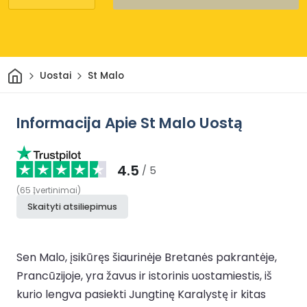
Pradžia
Uostai
St Malo
Informacija Apie St Malo Uostą
4.5
/ 5
(
65
Įvertinimai
)
Skaityti atsiliepimus
Sen Malo, įsikūręs šiaurinėje Bretanės pakrantėje,
Prancūzijoje, yra žavus ir istorinis uostamiestis, iš
kurio lengva pasiekti Jungtinę Karalystę ir kitas