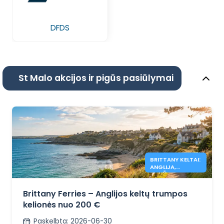
DFDS
St Malo akcijos ir pigūs pasiūlymai
BRITTANY KELTAI:
ANGLIJA,
PASIŪLYMAI NUO
200 €
Brittany Ferries – Anglijos keltų trumpos
kelionės nuo 200 €
Paskelbta
:
2026-06-30