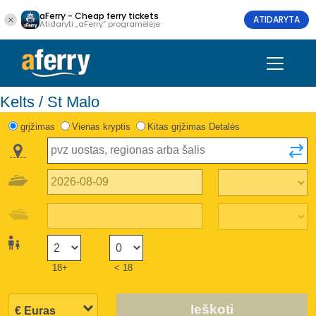
aFerry - Cheap ferry tickets
ATIDARYTA
Atidaryti „aFerry“ programėlėje
Kelts / St Malo
grįžimas
Vienas kryptis
Kitas grįžimas Detalės
18+
< 18
Ieškoti