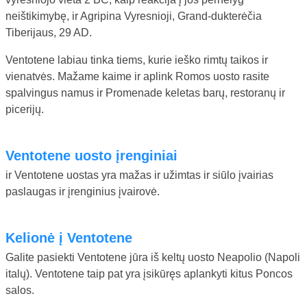
neištikimybę, ir Agripina Vyresnioji, Grand-dukterėčia
Tiberijaus, 29 AD.
Ventotene labiau tinka tiems, kurie ieško rimtų taikos ir
vienatvės. Mažame kaime ir aplink Romos uosto rasite
spalvingus namus ir Promenade keletas barų, restoranų ir
picerijų.
Ventotene uosto įrenginiai
ir Ventotene uostas yra mažas ir užimtas ir siūlo įvairias
paslaugas ir įrenginius įvairovė.
Kelionė į Ventotene
Galite pasiekti Ventotene jūra iš keltų uosto Neapolio (Napoli
italų). Ventotene taip pat yra įsikūręs aplankyti kitus Poncos
salos.