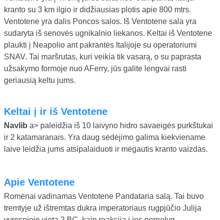
kranto su 3 km ilgio ir didžiausias plotis apie 800 mtrs.
Ventotene yra dalis Poncos salos. Iš Ventotene sala yra
sudaryta iš senovės ugnikalnio liekanos. Keltai iš Ventotene
plaukti į Neapolio ant pakrantės Italijoje su operatoriumi
SNAV. Tai maršrutas, kuri veikia tik vasarą, o su paprasta
užsakymo formoje nuo AFerry, jūs galite lengvai rasti
geriausią keltu jums.
Keltai į ir iš Ventotene
Navlib
a> paleidžia iš 10 laivyno hidro savaeigės purkštukai
ir 2 katamaranais. Yra daug sėdėjimo galima kiekviename
laive leidžia jums atsipalaiduoti ir mėgautis kranto vaizdas.
Apie Ventotene
Romėnai vadinamas Ventotene Pandataria salą. Tai buvo
tremtyje už ištremtas dukra imperatoriaus rugpjūčio Julija
vyresniojo vieta 2 BC, kaip reakcija į jos pernelyg