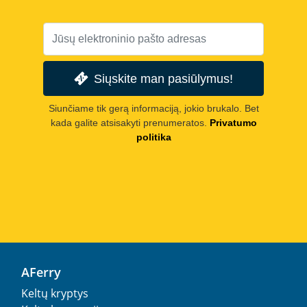
Siųskite man pasiūlymus!
Siunčiame tik gerą informaciją, jokio brukalo. Bet
kada galite atsisakyti prenumeratos.
Privatumo
politika
AFerry
Keltų kryptys