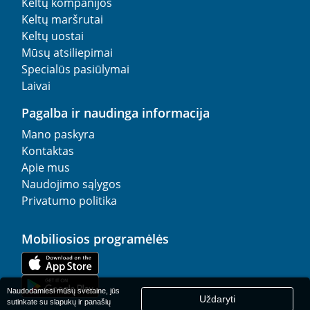
Keltų kompanijos
Keltų maršrutai
Keltų uostai
Mūsų atsiliepimai
Specialūs pasiūlymai
Laivai
Pagalba ir naudinga informacija
Mano paskyra
Kontaktas
Apie mus
Naudojimo sąlygos
Privatumo politika
Mobiliosios programėlės
Naudodamiesi mūsų svetaine, jūs
Uždaryti
sutinkate su slapukų ir panašių