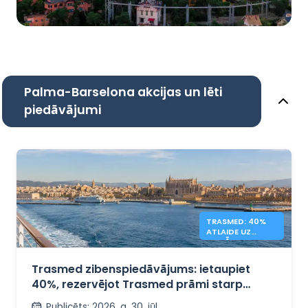
Palma-Barselona akcijas un lēti
piedāvājumi
TRASMED: 40%
ATLAIDE UZ
BALEĀRIEM –
FLASH
Trasmed zibenspiedāvājums: ietaupiet
40%, rezervējot Trasmed prāmi starp
Spāniju un Baleāru salām
Publicēts
:
2026. g. 30. jūl.