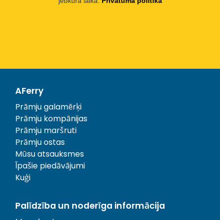
jebkurā laikā.
Privātuma politika
AFerry
Prāmju galamērķi
Prāmju kompānijas
Prāmju maršruti
Prāmju ostas
Mūsu atsauksmes
Īpašie piedāvājumi
Kuģi
Palīdzība un noderīga informācija