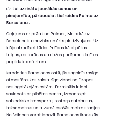
👉
Lai uzzinātu jaunākās cenas un
pieejamību, pārbaudiet tiešraides Palma uz
Barselona .
Ceļojums ar prāmi no Palmas, Maļorkā, uz
Barselonu ir ainavisks un ērts piedzīvojums. Uz
klāja atradīsiet tādas ērtības kā atpūtas
telpas, restorānus un dažos gadījumos kajītes
papildu komfortam.
Ierodoties Barselonas ostā, jūs sagaidīs rosīga
atmosfēra, kas raksturīga vienai no Eiropas
noslogotākajām ostām. Terminālis ir labi
savienots ar pilsētas centru, izmantojot
sabiedrisko transportu, tostarp autobusus,
taksometrus un tuvumā esošās metro stacijas.
No šejienes varat iepazīt Barselonas ikoniskās