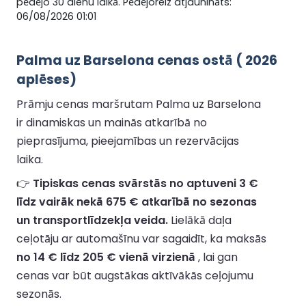
pēdējo 30 dienu laikā. Pēdējoreiz atjaunināts:
06/08/2026 01:01
Palma uz Barselona cenas ostā ( 2026
aplēses)
Prāmju cenas maršrutam Palma uz Barselona
ir dinamiskas un mainās atkarībā no
pieprasījuma, pieejamības un rezervācijas
laika.
👉
Tipiskas cenas svārstās no aptuveni 3 €
līdz vairāk nekā 675 € atkarībā no sezonas
un transportlīdzekļa veida.
Lielākā daļa
ceļotāju ar automašīnu var sagaidīt, ka maksās
no 14 € līdz 205 € vienā virzienā
, lai gan
cenas var būt augstākas aktīvākās ceļojumu
sezonās.