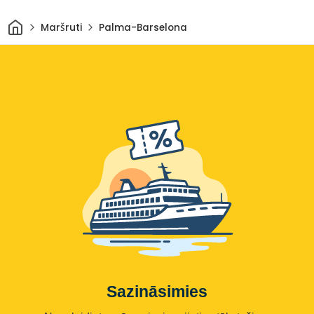
Sākums
Maršruti
Palma-Barselona
Sazināsimies