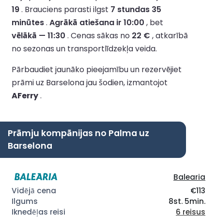
19
.
Brauciens parasti ilgst
7 stundas 35
minūtes
.
Agrākā atiešana ir 10:00
, bet
vēlākā — 11:30
.
Cenas sākas no
22 €
, atkarībā
no sezonas un transportlīdzekļa veida.
Pārbaudiet jaunāko pieejamību un rezervējiet
prāmi uz Barselona jau šodien, izmantojot
AFerry
.
Prāmju kompānijas no Palma uz
Barselona
Balearia
€113
8st. 5min.
6 reisus