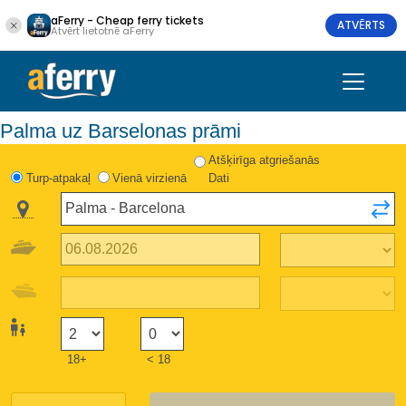
aFerry - Cheap ferry tickets
ATVĒRTS
Atvērt lietotnē aFerry
Palma uz Barselonas prāmi
Atšķirīga atgriešanās
Turp-atpakaļ
Vienā virzienā
Dati
18+
< 18