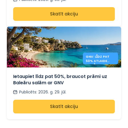
Skatīt akciju
GNV: LĪDZ PAT
50% ATLAIDE
BALEĀRU SALU
PRĀMJIEM
Ietaupiet līdz pat 50%, braucot prāmi uz
Baleāru salām ar GNV
Publicēts
:
2026. g. 29. jūl.
Skatīt akciju