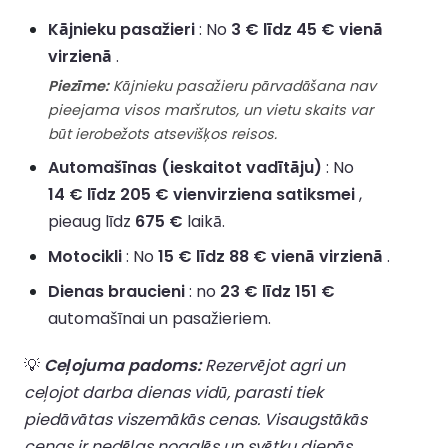
Kājnieku pasažieri
: No
3 € līdz 45 € vienā
virzienā
.
Piezīme:
Kājnieku pasažieru pārvadāšana nav
pieejama visos maršrutos, un vietu skaits var
būt ierobežots atsevišķos reisos.
Automašīnas (ieskaitot vadītāju)
: No
14 € līdz 205 € vienvirziena satiksmei
,
pieaug līdz
675 €
laikā.
Motocikli
: No
15 € līdz 88 € vienā virzienā
.
Dienas braucieni
: no
23 € līdz 151 €
automašīnai un pasažieriem.
💡
Ceļojuma padoms:
Rezervējot agri un
ceļojot darba dienas vidū, parasti tiek
piedāvātas viszemākās cenas. Visaugstākās
cenas ir nedēļas nogalēs un svētku dienās.