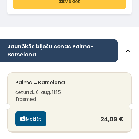
Meklēt
Jaunākās biļešu cenas Palma-
Barselona
Palma
→
Barselona
ceturtd., 6. aug. 11:15
Trasmed
24,09 €
Meklēt