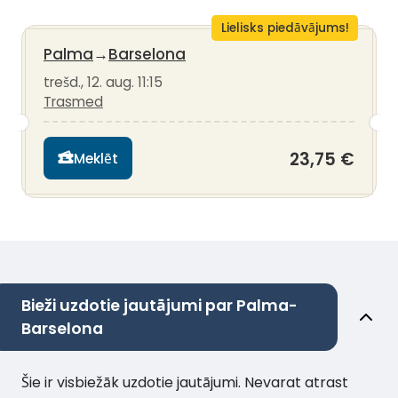
Lielisks piedāvājums!
Palma
→
Barselona
trešd., 12. aug. 11:15
Trasmed
23,75 €
Meklēt
Bieži uzdotie jautājumi par Palma-
Barselona
Šie ir visbiežāk uzdotie jautājumi. Nevarat atrast