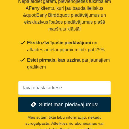
Nepalaidiet garām, pievienojieties tūkstošiem
AFerry klientu, kuri jau bauda lieliskus
&quot;Early Bird&quot; piedāvājumus un
ekskluzīvus īpašos piedāvājumus plašā
maršrutu klāstā!
Ekskluzīvi īpašie piedāvājumi
un
atlaides ar ietaupījumiem līdz pat 25%
Esiet pirmais, kas uzzina
par jaunajiem
grafikiem
Sūtiet man piedāvājumus!
Mēs sūtām tikai labu informāciju, nekādu
surogātpastu. Atteikties no abonēšanas var