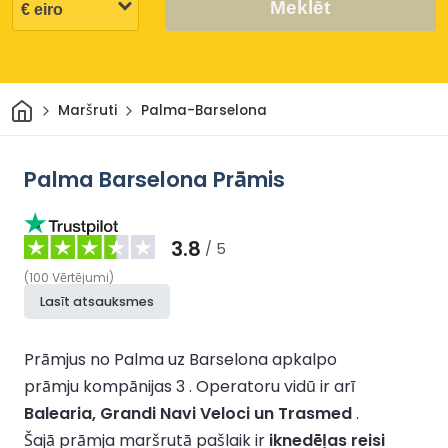
Meklēt
Sākums
Maršruti
Palma-Barselona
Palma Barselona Prāmis
3.8
/ 5
(
100
Vērtējumi
)
Lasīt atsauksmes
Prāmjus no Palma uz Barselona apkalpo
prāmju kompānijas 3 .
Operatoru vidū ir arī
Balearia, Grandi Navi Veloci un Trasmed
.
Šajā prāmja maršrutā pašlaik ir
iknedēļas reisi