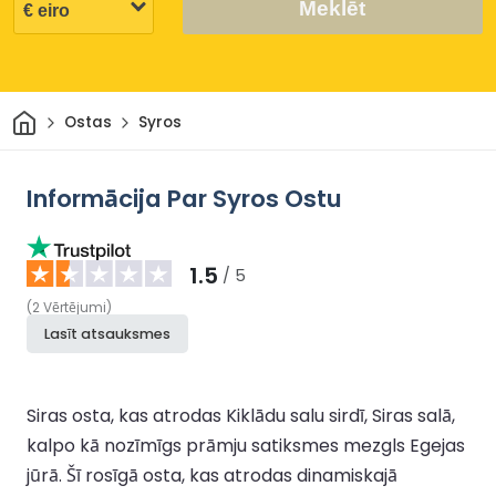
Meklēt
Sākums
Ostas
Syros
Informācija Par Syros Ostu
1.5
/ 5
(
2
Vērtējumi
)
Lasīt atsauksmes
Siras osta, kas atrodas Kiklādu salu sirdī, Siras salā,
kalpo kā nozīmīgs prāmju satiksmes mezgls Egejas
jūrā. Šī rosīgā osta, kas atrodas dinamiskajā