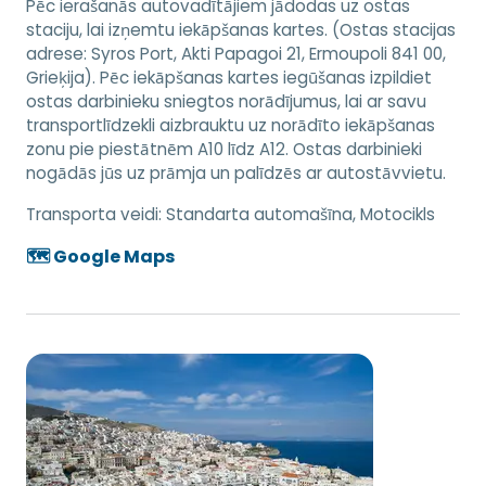
Pēc ierašanās autovadītājiem jādodas uz ostas
staciju, lai izņemtu iekāpšanas kartes. (Ostas stacijas
adrese: Syros Port, Akti Papagoi 21, Ermoupoli 841 00,
Grieķija). Pēc iekāpšanas kartes iegūšanas izpildiet
ostas darbinieku sniegtos norādījumus, lai ar savu
transportlīdzekli aizbrauktu uz norādīto iekāpšanas
zonu pie piestātnēm A10 līdz A12. Ostas darbinieki
nogādās jūs uz prāmja un palīdzēs ar autostāvvietu.
Transporta veidi:
Standarta automašīna, Motocikls
🗺️ Google Maps