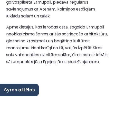
galvaspilsētā Ermupoli, piedāvā regulārus
savienojumus ar Atēnām, kaimiņos esošajām
Kiklādu salām un tālāk.
Apmeklētājus, kas ierodas ostā, sagaida Ermupoli
neoklasicisma šarms ar tās satriecošo arhitektūru,
gleznaino krastmalu un bagātīgo kultūras
mantojumu. Neatkarīgi no tā, vai jūs izpētāt Siras
salu vai dodaties uz citām salām, Siras osta ir ideāls
sākumpunkts jūsu Egejas jūras piedzīvojumiem.
Syros attēlos