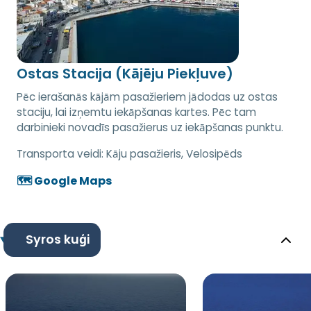
Ostas Stacija (Kājēju Piekļuve)
Pēc ierašanās kājām pasažieriem jādodas uz ostas
staciju, lai izņemtu iekāpšanas kartes. Pēc tam
darbinieki novadīs pasažierus uz iekāpšanas punktu.
Transporta veidi:
Kāju pasažieris, Velosipēds
🗺️ Google Maps
Syros kuģi