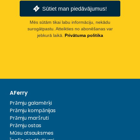
Sūtiet man piedāvājumus!
Mēs sūtām tikai labu informāciju, nekādu
surogātpastu. Atteikties no abonēšanas var
jebkurā laikā.
Privātuma politika
AFerry
Prāmju galamērķi
Prāmju kompānijas
Prāmju maršruti
Prāmju ostas
Mūsu atsauksmes