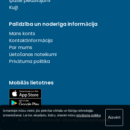
Īpašie piedāvājumi
Kuģi
Palīdzība un noderīga informācija
Mans konts
Kontaktinformācija
Par mums
Lietošanas noteikumi
Privātuma politika
Mobilās lietotnes
Izmantojot mūsu vietni, jūs piekrītat sīkfailu un līdzīgu tehnoloģiju
izmantošanai. Lai tos atspējotu, lūdzu, izlasiet mūsu
privātuma politika
Aizvērt
© 1977-
2026
AFerry Ltd. Visas tiesības aizsargātas..
.