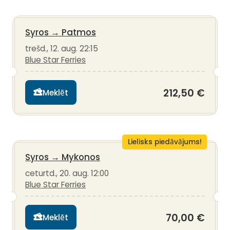
Syros
→
Patmos
trešd., 12. aug. 22:15
Blue Star Ferries
212,50 €
Meklēt
Lielisks piedāvājums!
Syros
→
Mykonos
ceturtd., 20. aug. 12:00
Blue Star Ferries
70,00 €
Meklēt