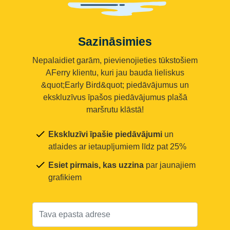
Sazināsimies
Nepalaidiet garām, pievienojieties tūkstošiem
AFerry klientu, kuri jau bauda lieliskus
&quot;Early Bird&quot; piedāvājumus un
ekskluzīvus īpašos piedāvājumus plašā
maršrutu klāstā!
Ekskluzīvi īpašie piedāvājumi
un
atlaides ar ietaupījumiem līdz pat 25%
Esiet pirmais, kas uzzina
par jaunajiem
grafikiem