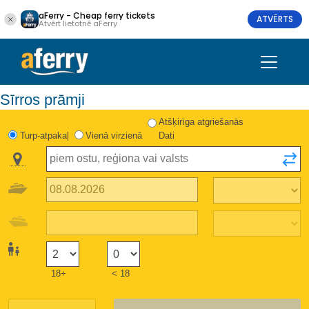
aFerry - Cheap ferry tickets
ATVĒRTS
Atvērt lietotnē aFerry
Sīrros prāmji
Atšķirīga atgriešanās
Turp-atpakaļ
Vienā virzienā
Dati
18+
< 18