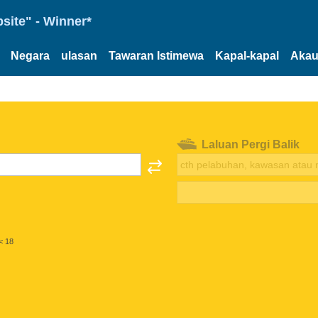
site" - Winner*
Negara
ulasan
Tawaran Istimewa
Kapal-kapal
Akau
Laluan Pergi Balik
< 18