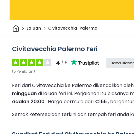
Rumah
Laluan
Civitavecchia-Palermo
Civitavecchia Palermo Feri
4
/ 5
Baca Ulasa
(
5
Penilaian
)
Feri dari Civitavecchia ke Palermo dikendalikan oleh s
mingguan
di laluan feri ini.
Perjalanan itu biasanya
adalah 20:00
.
Harga bermula dari
€155
, bergantu
Semak ketersediaan terkini dan tempah feri anda k