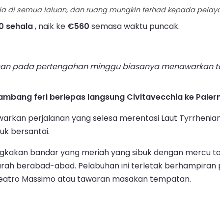
ia di semua laluan, dan ruang mungkin terhad kepada pelayar
0 sehala
, naik ke
€560
semasa waktu puncak.
an pada pertengahan minggu biasanya menawarkan tam
ambang feri berlepas langsung Civitavecchia ke Paler
awarkan perjalanan yang selesa merentasi Laut Tyrrhenia
uk bersantai.
ngkakan bandar yang meriah yang sibuk dengan mercu t
ejarah berabad-abad. Pelabuhan ini terletak berhampira
 Teatro Massimo atau tawaran masakan tempatan.