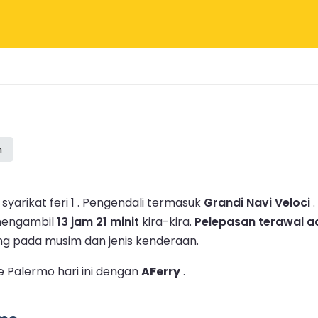
n
yarikat feri 1 .
Pengendali termasuk
Grandi Navi Veloci
.
 mengambil
13 jam 21 minit
kira-kira.
Pelepasan terawal ad
ng pada musim dan jenis kenderaan.
e Palermo hari ini dengan
AFerry
.