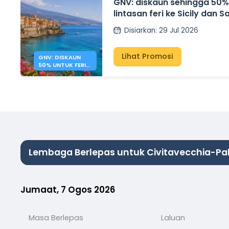
GNV: diskaun sehingga 50%
lintasan feri ke Sicily dan S
Disiarkan
:
29 Jul 2026
Lihat Promosi
GNV: DISKAUN
50% UNTUK FERI
SICILY & SARDINIA
Lembaga Berlepas untuk Civitavecchia-P
Jumaat, 7 Ogos 2026
Masa Berlepas
Laluan