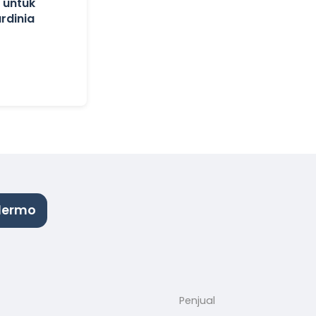
 untuk
ardinia
alermo
Penjual