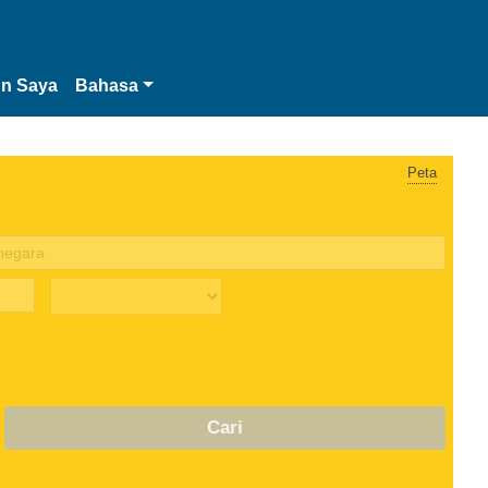
n Saya
Bahasa
Peta
Cari