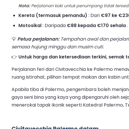
Nota:
Perjalanan kaki untuk penumpang tidak tersed
Kereta (termasuk pemandu)
: Dari
€97 ke €23
Motosikal
: Daripada
€88 kepada €170 sehala
.
💡
Petua perjalanan:
Tempahan awal dan perjalan
semasa hujung minggu dan musim cuti.
👉
Untuk harga dan ketersediaan terkini, semak t
Perjalanan feri dari Civitavecchia ke Palermo men
ruang istirahat, pilihan tempat makan dan kabin unt
Apabila tiba di Palermo, pengembara boleh menja
gaya seni bina yang kaya yang dipengaruhi oleh s
menerokai tapak ikonik seperti Katedral Palermo,
Civitavecchia Palermo dalam