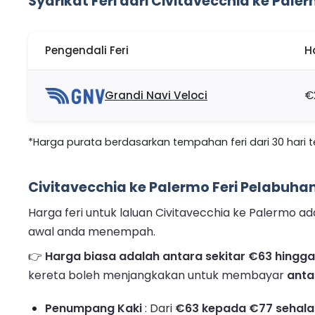
Syarikat Feri dari Civitavecchia ke Pale
Pengendali Feri
H
Grandi Navi Veloci
€
*Harga purata berdasarkan tempahan feri dari 30 hari ter
Civitavecchia ke Palermo Feri Pelabuha
Harga feri untuk laluan Civitavecchia ke Palermo
awal anda menempah.
👉
Harga biasa adalah antara sekitar €63 hingg
kereta boleh menjangkakan untuk membayar
anta
Penumpang Kaki
: Dari
€63 kepada €77 sehala