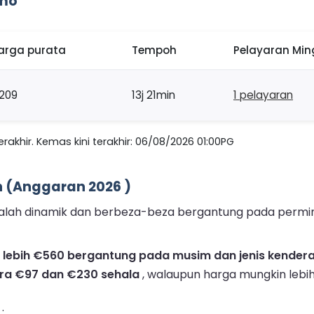
rmo
arga purata
Tempoh
Pelayaran Mi
209
13j 21min
1 pelayaran
akhir. Kemas kini terakhir: 06/08/2026 01:00PG
n (Anggaran 2026 )
 adalah dinamik dan berbeza-beza bergantung pada permi
a lebih €560 bergantung pada musim dan jenis kender
ra €97 dan €230 sehala
, walaupun harga mungkin lebi
.