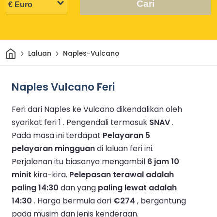
Cari
Rumah
Laluan
Naples-Vulcano
Naples Vulcano Feri
Feri dari Naples ke Vulcano dikendalikan oleh
syarikat feri 1 .
Pengendali termasuk
SNAV
.
Pada masa ini terdapat
Pelayaran 5
pelayaran mingguan
di laluan feri ini.
Perjalanan itu biasanya mengambil
6 jam 10
minit
kira-kira.
Pelepasan terawal adalah
paling 14:30
dan yang
paling lewat adalah
14:30
.
Harga bermula dari
€274
, bergantung
pada musim dan jenis kenderaan.