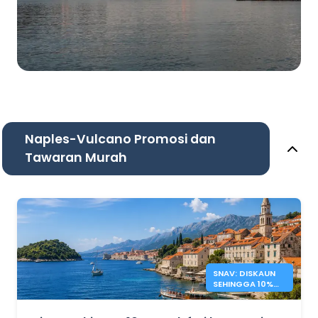
Naples-Vulcano Promosi dan
Tawaran Murah
SNAV: DISKAUN
SEHINGGA 10%
UNTUK FERI
CROATIA DAN
ITALI