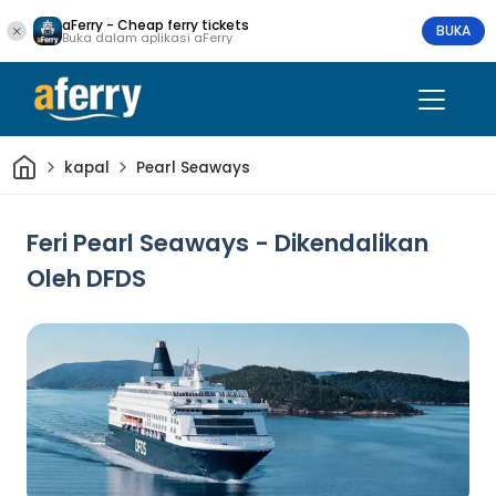
aFerry - Cheap ferry tickets
BUKA
Buka dalam aplikasi aFerry
Rumah
kapal
Pearl Seaways
Feri Pearl Seaways - Dikendalikan
Oleh DFDS