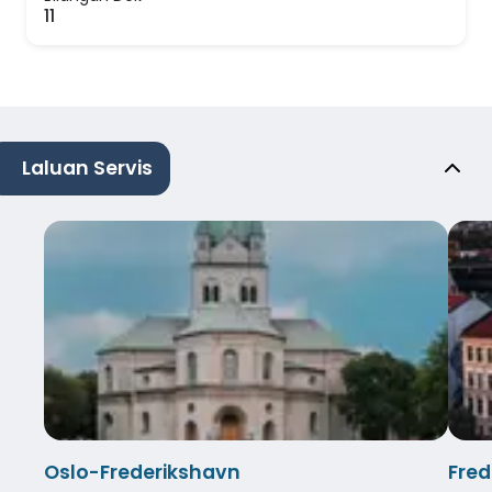
11
Laluan Servis
Oslo-Frederikshavn
Fred