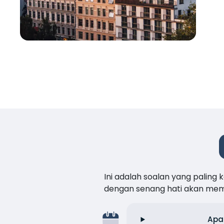
Ini adalah soalan yang paling
dengan senang hati akan me
Apa