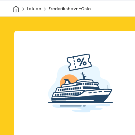
Rumah
Laluan
Frederikshavn-Oslo