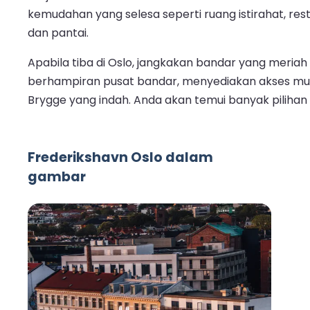
kemudahan yang selesa seperti ruang istirahat, r
dan pantai.
Apabila tiba di Oslo, jangkakan bandar yang meriah
berhampiran pusat bandar, menyediakan akses muda
Brygge yang indah. Anda akan temui banyak piliha
Frederikshavn Oslo dalam
gambar