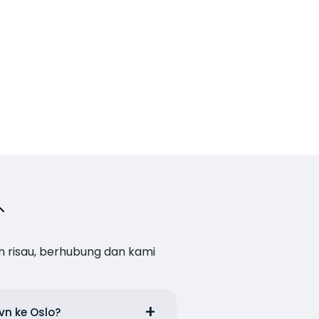
n risau, berhubung dan kami
vn ke Oslo?