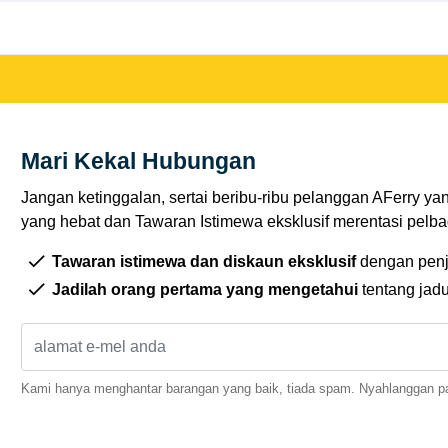
Mari Kekal Hubungan
Jangan ketinggalan, sertai beribu-ribu pelanggan AFerry ya
yang hebat dan Tawaran Istimewa eksklusif merentasi pelbag
Tawaran istimewa dan diskaun eksklusif
dengan penj
Jadilah orang pertama yang mengetahui
tentang jad
Kami hanya menghantar barangan yang baik, tiada spam. Nyahlanggan pa