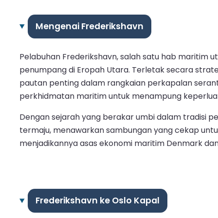
Mengenai Frederikshavn
Pelabuhan Frederikshavn, salah satu hab maritim 
penumpang di Eropah Utara. Terletak secara strateg
pautan penting dalam rangkaian perkapalan serant
perkhidmatan maritim untuk menampung keperluan
Dengan sejarah yang berakar umbi dalam tradisi 
termaju, menawarkan sambungan yang cekap untuk
menjadikannya asas ekonomi maritim Denmark dan ti
Frederikshavn ke Oslo Kapal