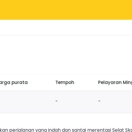
arga purata
Tempoh
Pelayaran Mi
-
-
kan perjalanan yang indah dan santai merentasi Selat Sk