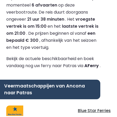
momenteel
6 afvaarten
op deze
veerbootroute.
De reis duurt doorgaans
ongeveer
21 uur 38 minuten
.
Het
vroegste
vertrek is om 15:00
en het
laatste vertrek is
om 21:00
.
De prijzen beginnen al vanaf
een
bepaald € 300
, afhankelijk van het seizoen
en het type voertuig.
Bekijk de actuele beschikbaarheid en boek
vandaag nog uw ferry naar Patras via
AFerry
.
Veermaatschappijen van Ancona
naar Patras
Blue Star Ferries