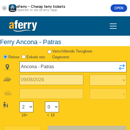
aFerry - Cheap ferry tickets
OPEN
Openen in de aFerry-app
Ferry Ancona - Patras
Verschillende Terugkeer
Retour
Enkele reis
Gegevens
18+
< 18