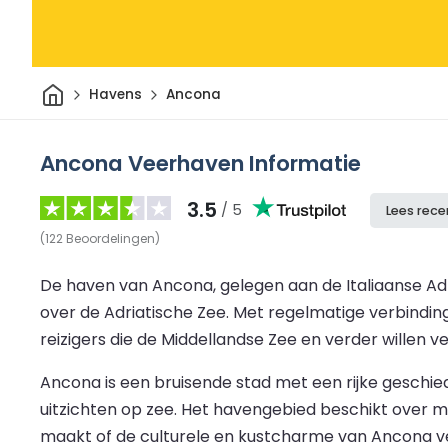
Thuis
Havens
Ancona
Ancona Veerhaven Informatie
3.5
/ 5
Lees rece
(
122
Beoordelingen
)
De haven van Ancona, gelegen aan de Italiaanse Adr
over de Adriatische Zee. Met regelmatige verbindin
reizigers die de Middellandse Zee en verder willen v
Ancona is een bruisende stad met een rijke geschi
uitzichten op zee. Het havengebied beschikt over mo
maakt of de culturele en kustcharme van Ancona ve