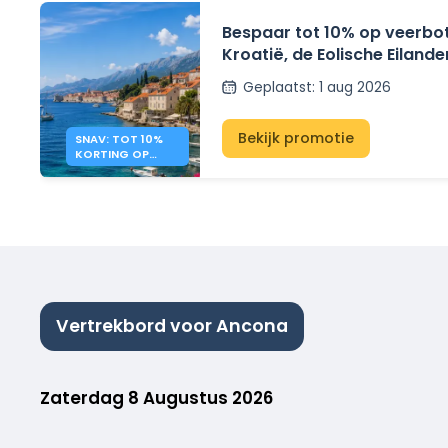
Bespaar tot 10% op veerbo
Kroatië, de Eolische Eilande
Pontijnse Eilanden met SNA
Geplaatst
:
1 aug 2026
Bekijk promotie
SNAV: TOT 10%
KORTING OP
VEERBOTEN NAAR
KROATIË EN ITALIË
Vertrekbord voor Ancona
Zaterdag 8 Augustus 2026