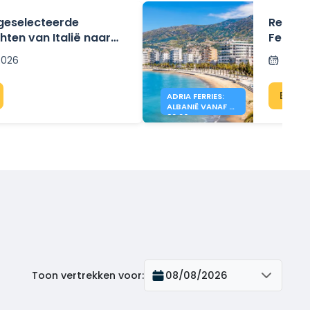
geselecteerde
Reis va
ten van Italië naar
Ferries
rimaldi Lines.
 2026
Gepla
Bekij
ADRIA FERRIES:
ALBANIË VANAF €
39,90
Toon vertrekken voor
:
08/08/2026