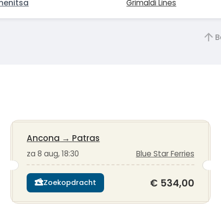
menitsa
Grimaldi Lines
B
Ancona
→
Patras
za 8 aug, 18:30
Blue Star Ferries
€ 534,00
Zoekopdracht