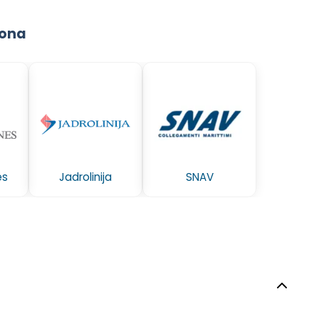
cona
es
Jadrolinija
SNAV