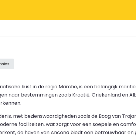
nsies
iatische kust in de regio Marche, is een belangrijk mar
gen naar bestemmingen zoals Kroatië, Griekenland en Alb
erkennen.
edenis, met bezienswaardigheden zoals de Boog van Traja
derne faciliteiten, wat zorgt voor een soepele en comfort
rkent, de haven van Ancona biedt een betrouwbaar en ga