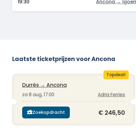
19:30
Ancona → Igoe
Laatste ticketprijzen voor Ancona
Topdeal!
Durrës
→
Ancona
za 8 aug, 17:00
Adria Ferries
€ 246,50
Zoekopdracht