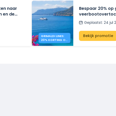
ten naar
Bespaar 20% op 
n en de
veerbootovertoch
V.
Griekenland met G
Geplaatst
:
24 jul
Bekijk promotie
GRIMALDI LINES:
20% KORTING OP
VEERBOTEN NAAR
GRIEKENLAND